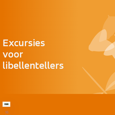
Doorgaan naar inhoud
Excursies
voor
libellentellers
16