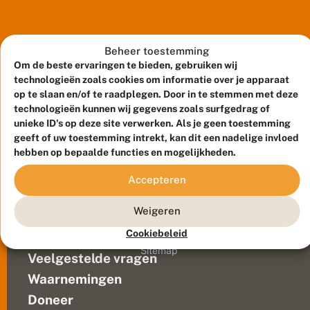
vind
e
r
of
r
ze
s
k
ze
wel
e
libellen
heel
Beheer toestemming
n
willen
leuk
Om de beste ervaringen te bieden, gebruiken wij
n
tellen,
hoor,
e
technologieën zoals cookies om informatie over je apparaat
n
krijg
maar
op te slaan en/of te raadplegen. Door in te stemmen met deze
i
je
ik
technologieën kunnen wij gegevens zoals surfgedrag of
s
vaak
kan
unieke ID's op deze site verwerken. Als je geen toestemming
e
de
geeft of uw toestemming intrekt, kan dit een nadelige invloed
ze...
c
reactie:
hebben op bepaalde functies en mogelijkheden.
h
t
“Ik
Meld waarnemingen
© 2026 Vlinderstichting
n
Accepteren
vind
i
Duurzaam ontwikkeld door
Go2People
, ontworpen door
ze
e
Blue Field Agency
Weigeren
wel
t
Privacy
z
heel
Cookiebeleid
Contact
Disclaimer
o
leuk
Sitemap
m
Veelgestelde vragen
hoor,
o
maar
e
Waarnemingen
ik
il
Doneer
ij
kan