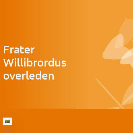
Doorgaan naar inhoud
Frater
Willibrordus
overleden
17