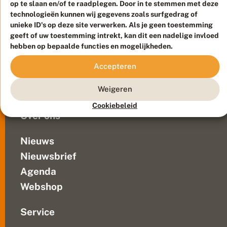
d
op te slaan en/of te raadplegen. Door in te stemmen met deze
daar
e
Duurzaam ontwikkeld door
Go2People
, ontworpen door
technologieën kunnen wij gegevens zoals surfgedrag of
drie
n
Blue Field Agency
unieke ID's op deze site verwerken. Als je geen toestemming
mannetjes
Privacy
geeft of uw toestemming intrekt, kan dit een nadelige invloed
van
Contact
Disclaimer
hebben op bepaalde functies en mogelijkheden.
het
Sitemap
Veelgestelde vragen
oranjetipje
Accepteren
vliegen.
Waarnemingen
Ook
Weigeren
Doneer
bloeiden
er...
Cookiebeleid
Over ons
Nieuws
Nieuwsbrief
Agenda
Webshop
Service