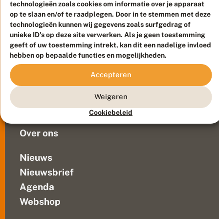
houdt
technologieën zoals cookies om informatie over je apparaat
n
e
op te slaan en/of te raadplegen. Door in te stemmen met deze
water
Meld waarnemingen
© 2026 Vlinderstichting
d
technologieën kunnen wij gegevens zoals surfgedrag of
langer
a
Duurzaam ontwikkeld door
Go2People
, ontworpen door
unieke ID's op deze site verwerken. Als je geen toestemming
vast
k
Blue Field Agency
geeft of uw toestemming intrekt, kan dit een nadelige invloed
en
e
Privacy
hebben op bepaalde functies en mogelijkheden.
n
heeft
Contact
Disclaimer
een
Sitemap
Accepteren
Veelgestelde vragen
hogere
biodiversiteit.
Waarnemingen
Weigeren
Helaas
Doneer
weten
Cookiebeleid
we...
Over ons
Nieuws
Nieuwsbrief
Agenda
Webshop