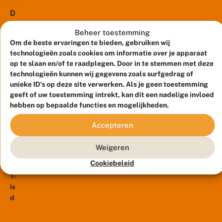
b
druk.
v
3
D
r
o
We
overgebleven
r
e
o
zien
o
Nederlandse
d
Beheer toestemming
r
in
o
e
populaties.
Om de beste ervaringen te bieden, gebruiken wij
v
g
Het
b
het
De
li
technologieën zoals cookies om informatie over je apparaat
t
li
vlinderjaar
meetnet
n
laatste...
op te slaan en/of te raadplegen. Door in te stemmen met deze
e
k
zit
d
een
technologieën kunnen wij gegevens zoals surfgedrag of
h
o
e
er
achteruitgang
a
unieke ID's op deze site verwerken. Als je geen toestemming
p
r
nog
k
van
d
geeft of uw toestemming intrekt, kan dit een nadelige invloed
s
t
niet
u
60%
hebben op bepaalde functies en mogelijkheden.
i
e
i
8
op,
n
sinds
januari
r
n
h
maar
Accepteren
1992.
2019
i
h
e
de
Maar
n
e
V
i
b
tellingen
Weigeren
r
die
li
d
ij
s
geven
n
achteruitgang
e
Cookiebeleid
d
t
d
nu
e
is
e
e
e
Taxonomie
n
al
niet...
v
l
r
d
is
duidelijk
li
n
u
de
n
aan
a
i
d
wetenschap
dat
m
n
e
die
e