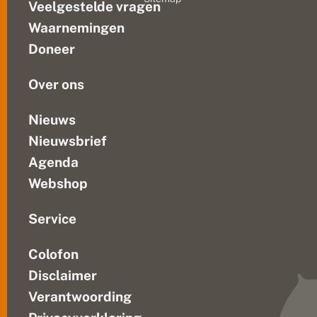
Veelgestelde vragen
en
kleuren,
Waarnemingen
bestaan
Doneer
verschillende
vlindersoorten...
Over ons
Nieuws
Nieuwsbrief
Agenda
Webshop
Service
Colofon
Disclaimer
Verantwoording