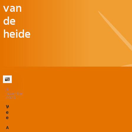
van
de
heide
9
november
2023
W
e
e
r
e
Al