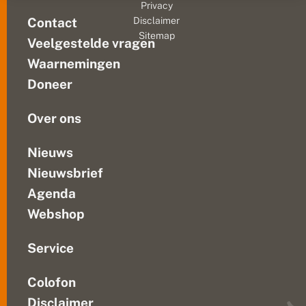
li
Privacy
n
De
Contact
Disclaimer
d
soort
Sitemap
e
Veelgestelde vragen
komt
r
op
s
Waarnemingen
de
g
Doneer
a
Veluwe
a
nog...
t
Over ons
v
r
e
Nieuws
e
Nieuwsbrief
m
d
Agenda
Webshop
Service
Colofon
Disclaimer