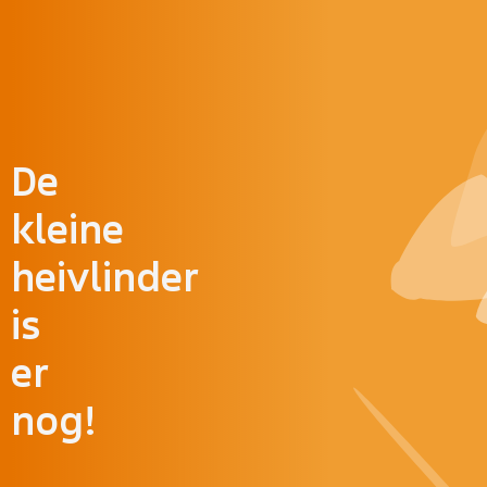
Doorgaan naar inhoud
De
kleine
heivlinder
is
er
nog!