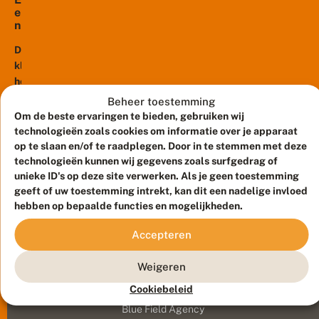
e
de
e
r
kleine
n
i
heivlinder
v
s
a
De
nog
e
n
kleine
voorkomt.
r
d
heivlinder
n
Het
e
o
is
is
l
Beheer toestemming
g
de
a
een
Om de beste ervaringen te bieden, gebruiken wij
!
a
meest
van
technologieën zoals cookies om informatie over je apparaat
t
zeldzame
de
op te slaan en/of te raadplegen. Door in te stemmen met deze
s
dagvlinder
technologieën kunnen wij gegevens zoals surfgedrag of
meest
t
die
unieke ID's op deze site verwerken. Als je geen toestemming
zeldzame
e
k
we
geeft of uw toestemming intrekt, kan dit een nadelige invloed
vlinders
l
hebben op bepaalde functies en mogelijkheden.
op
van
e
dit
ons
i
Accepteren
moment
land....
n
nog
e
Weigeren
h
in
Meld waarnemingen
© 2026 Vlinderstichting
e
ons
Cookiebeleid
i
Duurzaam ontwikkeld door
Go2People
, ontworpen door
land
v
Blue Field Agency
hebben.