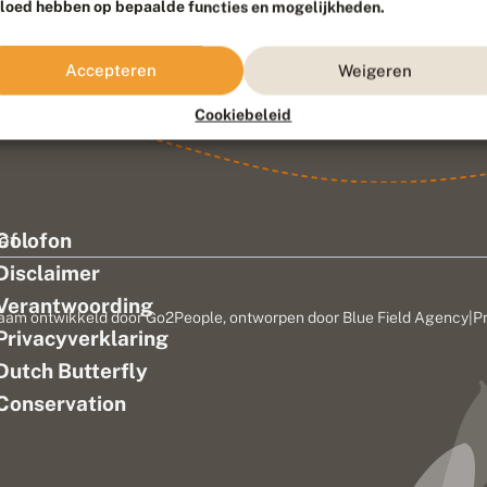
vloed hebben op bepaalde functies en mogelijkheden.
Accepteren
Weigeren
Cookiebeleid
ef
Colofon
Disclaimer
Verantwoording
aam ontwikkeld door
Go2People
, ontworpen door
Blue Field Agency
|
P
Privacyverklaring
n
Dutch Butterfly
Conservation