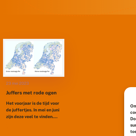
23 mei 2023
Juffers met rode ogen
Het voorjaar is de tijd voor
Om
de juffertjes. In mei en juni
co
zijn deze veel te vinden.
Do
Een daarvan is de grote
su
roodoogjuffer die, zoals...
to