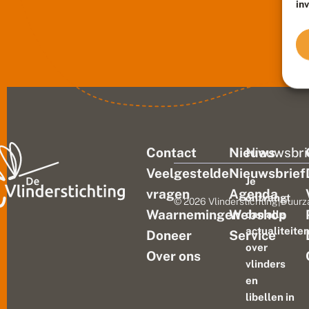
in
Contact
Nieuws
Nieuwsbri
Veelgestelde
Nieuwsbrief
Je
vragen
Agenda
ontvangt
© 2026 Vlinderstichting
|
Duurz
Waarnemingen
Webshop
dan alle
actualiteite
Doneer
Service
over
Over ons
vlinders
en
libellen in