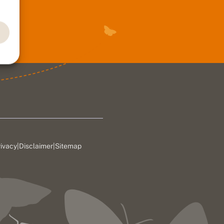
rivacy
|
Disclaimer
|
Sitemap