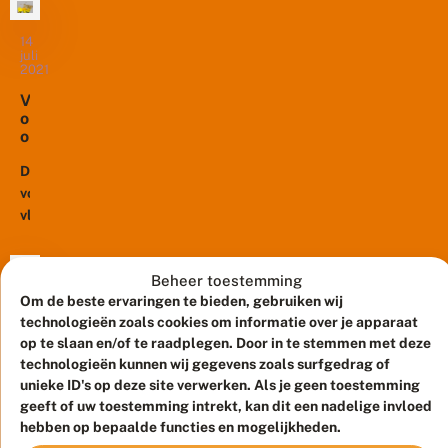
a
d
juli
a
p
ook
e
tevoorschijn
v
p
dagvlinders
14
li
en
e
juli
onder
n
de
2021
n
d
druk.
v
kommavlinder
V
e
o
We
iets
o
r
o
zien
o
daarna.
n
r
in
r
o
Beide
v
m
De
g
het
heidesoorten...
li
a
?
voormalige
meetnet
n
li
vliegbasis
d
een
g
e
Soesterberg
achteruitgang
m
r
was
il
van
s
i
Beheer toestemming
al
60%
i
t
Om de beste ervaringen te bieden, gebruiken wij
een
25
n
sinds
a
augustus
technologieën zoals cookies om informatie over je apparaat
h
belangrijk
1992.
2020
i
e
op te slaan en/of te raadplegen. Door in te stemmen met deze
gebied
Maar
r
i
D
technologieën kunnen wij gegevens zoals surfgedrag of
t
voor
die
d
r
unieke ID's op deze site verwerken. Als je geen toestemming
e
vlinders
achteruitgang
e
o
r
geeft of uw toestemming intrekt, kan dit een nadelige invloed
toen
e
o
is
r
hebben op bepaalde functies en mogelijkheden.
n
g
Het
de
niet...
e