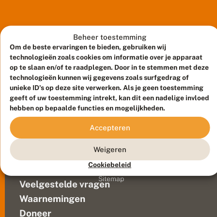
meer
d
mensen
e
r
die
j
naar
Beheer toestemming
a
nachtvlinders
Om de beste ervaringen te bieden, gebruiken wij
a
kijken
technologieën zoals cookies om informatie over je apparaat
r
2
en
op te slaan en/of te raadplegen. Door in te stemmen met deze
0
de
technologieën kunnen wij gegevens zoals surfgedrag of
2
unieke ID's op deze site verwerken. Als je geen toestemming
waarnemingen
0
geeft of uw toestemming intrekt, kan dit een nadelige invloed
melden.
:
hebben op bepaalde functies en mogelijkheden.
In
v
ij
2020
Meld waarnemingen
© 2026 Vlinderstichting
Accepteren
f
zijn
n
Duurzaam ontwikkeld door
Go2People
, ontworpen door
er
i
Blue Field Agency
Weigeren
meer
e
Privacy
u
dan
Cookiebeleid
Contact
Disclaimer
w
450.000
Sitemap
e
Veelgestelde vragen
waarnemingen
s
doorgegeven
o
Waarnemingen
van
o
Doneer
r
697