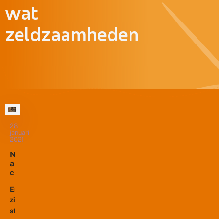
wat
zeldzaamheden
28
januari
2021
N
a
c
h
t
Er
v
zijn
li
steeds
n