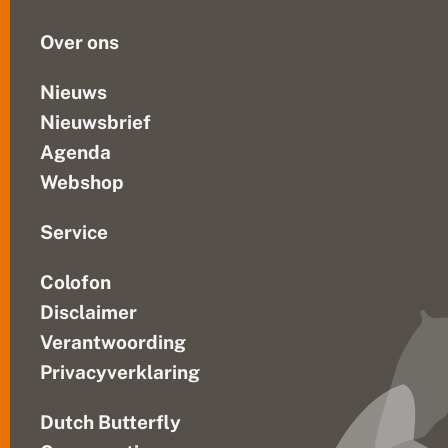
t
soorten...
e
Over ons
n
e
n
Nieuws
f
Nieuwsbrief
li
n
Agenda
k
w
Webshop
a
t
z
Service
e
l
Colofon
d
z
Disclaimer
a
a
Verantwoording
m
Privacyverklaring
h
e
d
Dutch Butterfly
e
n