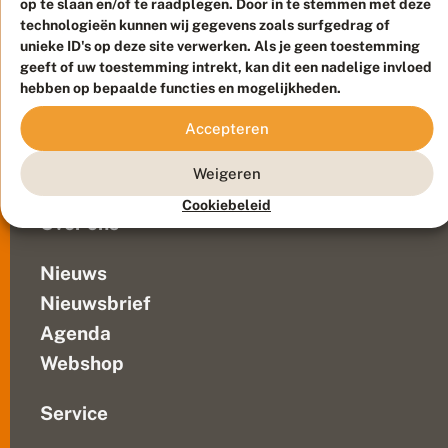
op te slaan en/of te raadplegen. Door in te stemmen met deze
Duurzaam ontwikkeld door
Go2People
, ontworpen door
technologieën kunnen wij gegevens zoals surfgedrag of
Blue Field Agency
unieke ID's op deze site verwerken. Als je geen toestemming
Privacy
geeft of uw toestemming intrekt, kan dit een nadelige invloed
Contact
Disclaimer
hebben op bepaalde functies en mogelijkheden.
Sitemap
Veelgestelde vragen
Accepteren
Waarnemingen
Doneer
Weigeren
Cookiebeleid
Over ons
Nieuws
Nieuwsbrief
Agenda
Webshop
Service