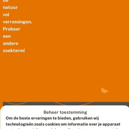
de
natuur
vol
verrassingen.
Probeer
een
andere
zoekterm!
Beheer toestemming
Om de beste ervaringen te bieden, gebruiken wij
technologieën zoals cookies om informatie over je apparaat
Meld waarnemingen
© 2026 Vlinderstichting