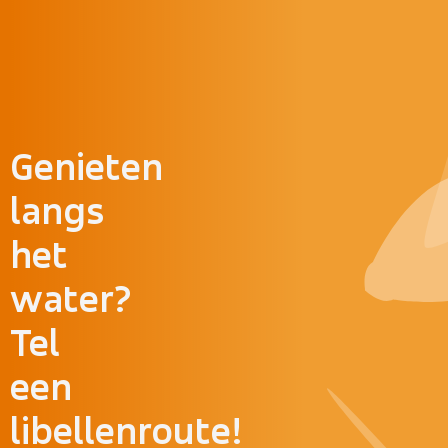
Doorgaan naar inhoud
Genieten
langs
het
water?
Tel
een
libellenroute!