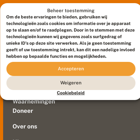
sloten,
h
kanalen,
Beheer toestemming
e
t
poelen,
Om de beste ervaringen te bieden, gebruiken wij
w
plassen
technologieën zoals cookies om informatie over je apparaat
a
en
op te slaan en/of te raadplegen. Door in te stemmen met deze
t
technologieën kunnen wij gegevens zoals surfgedrag of
vijvers.
e
unieke ID's op deze site verwerken. Als je geen toestemming
Nederland
r
geeft of uw toestemming intrekt, kan dit een nadelige invloed
?
is
Meld waarnemingen
© 2026 Vlinderstichting
T
hebben op bepaalde functies en mogelijkheden.
daarmee
e
Duurzaam ontwikkeld door
Go2People
, ontworpen door
een
l
Blue Field Agency
Accepteren
echt
e
Privacy
e
libellenland,
Contact
Disclaimer
Weigeren
n
want
Sitemap
li
Veelgestelde vragen
zij
Cookiebeleid
b
hebben
e
Waarnemingen
water
ll
Doneer
e
nodig
n
om...
r
Over ons
o
u