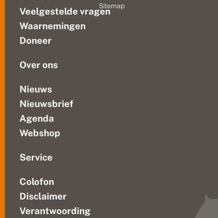
Sitemap
e
Veelgestelde vragen
angst
r
dat
v
Waarnemingen
de
e
Doneer
r
bedreigde
r
soort...
a
Over ons
s
t
i
Nieuws
e
Nieuwsbrief
d
e
Agenda
r
e
Webshop
e
n
Service
Colofon
Disclaimer
Verantwoording