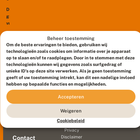
e
de
t
r
e
De
grote
a
v
grote
vuurvlinder,
t
u
vuurvlinder,
i
een
u
e
een
bijzondere
r
g
zeldzame
v
vlindersoort
Beheer toestemming
r
li
dagvlinder
in
Om de beste ervaringen te bieden, gebruiken wij
o
n
van
technologieën zoals cookies om informatie over je apparaat
t
Nederland.
d
e
laagveenmoerassen,
op te slaan en/of te raadplegen. Door in te stemmen met deze
De
e
v
blijkt
technologieën kunnen wij gegevens zoals surfgedrag of
Nederlandse
r
u
unieke ID's op deze site verwerken. Als je geen toestemming
i
robuuster
ondersoort
u
n
geeft of uw toestemming intrekt, kan dit een nadelige invloed
dan
batava
r
h
hebben op bepaalde functies en mogelijkheden.
gedacht.
v
is
e
li
Na
een...
t
Accepteren
n
een
B
d
r
beheerfout
e
Meld waarnemingen
© 2026 Vlinderstichting
Weigeren
a
vorig
r
n
Duurzaam ontwikkeld door
Go2People
, ontworpen door
s
jaar
Cookiebeleid
d
Blue Field Agency
december
e
Privacy
m
was
Contact
Disclaimer
e
de