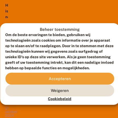
van
n
a
r
en
e
b
j
Het
De
veelvoorkomende...
r
i
a
is
Vlinderstichting
s
e
a
nog
t
in
l
r
e
winter,
Theater
s
ll
maar
s
Junushoff
Beheer toestemming
e
p
de
Om de beste ervaringen te bieden, gebruiken wij
in
n
a
23
aanwezigheid
technologieën zoals cookies om informatie over je apparaat
i
Wageningen.
n
oktober
s
van
op te slaan en/of te raadplegen. Door in te stemmen met deze
Wat
2024
n
v
technologieën kunnen wij gegevens zoals surfgedrag of
een
steeds
e
#
e
unieke ID's op deze site verwerken. Als je geen toestemming
r
aantal
weer
2
r
s
geeft of uw toestemming intrekt, kan dit een nadelige invloed
voorjaarsspanners
opvalt
5
s
i
hebben op bepaalde functies en mogelijkheden.
j
geeft
l
bij
n
a
Met
a
al
deze...
d
a
Accepteren
v
2400
aanwijzingen
e
r
e
soorten
w
dat
N
n
Weigeren
i
zijn
de
E
d
n
nachtvlinders
M
!
lente
Cookiebeleid
t
:
een
eraan
e
E
zeer
21
r
komt.
e
oktober
diverse
Voorjaarsspanners
2024
n