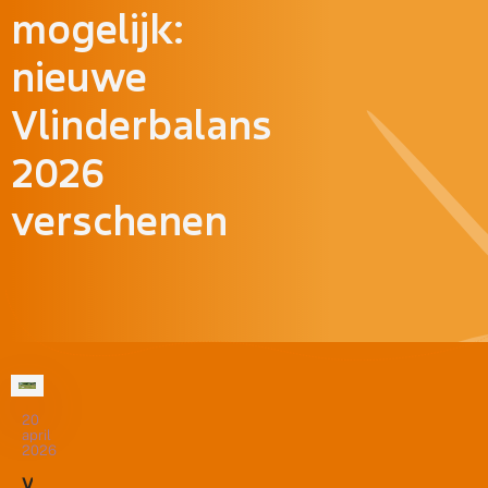
mogelijk:
nieuwe
Vlinderbalans
2026
verschenen
20
april
2026
V