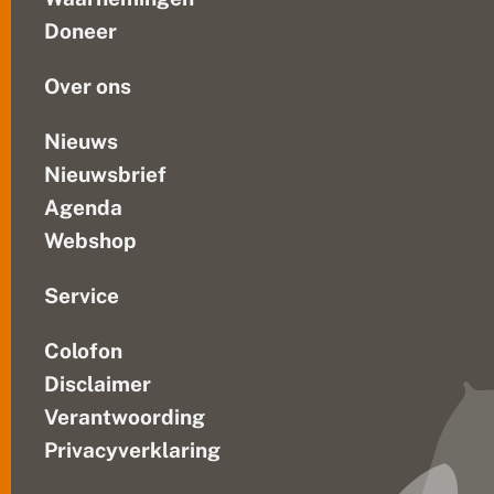
Natuur
h
Doneer
t
en
v
Voedselkwaliteit,...
li
Over ons
n
d
e
Nieuws
r
Nieuwsbrief
s
Agenda
Webshop
Service
Colofon
Disclaimer
Verantwoording
Privacyverklaring