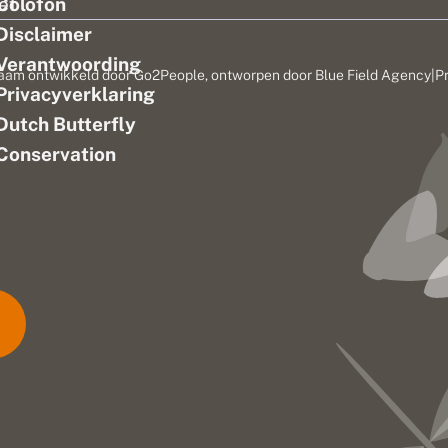
ef
Colofon
Disclaimer
Verantwoording
aam ontwikkeld door
Go2People
, ontworpen door
Blue Field Agency
|
P
Privacyverklaring
n
Dutch Butterfly
Conservation