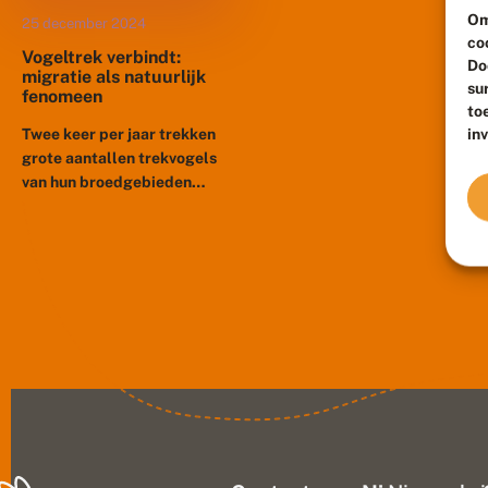
Om
25 december 2024
co
Vogeltrek verbindt:
Do
migratie als natuurlijk
su
fenomeen
to
in
Twee keer per jaar trekken
grote aantallen trekvogels
van hun broedgebieden
naar hun
overwinteringsgebieden en
weer terug. Tijdens hun
reis verbinden ze landen,
continenten én...