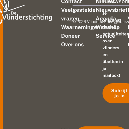
Contact
Nieuws
Nieuwsbri
Veelgestelde
Nieuwsbrief
Je
vragen
Agenda
ontvangt
© 2026 Vlinderstichting
|
Duurz
Waarnemingen
Webshop
dan alle
actualiteite
Doneer
Service
over
Over ons
vlinders
en
libellen in
je
mailbox!
Schrijf
je in