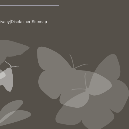
rivacy
|
Disclaimer
|
Sitemap