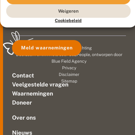
t
dieren,
f
aandacht
f
planten,
t
t
Weigeren
brengen
ons
op
klimaat
Cookiebeleid
sociale
en
media,
voor...
dat
beoogde
Meld waarnemingen
© 2026 Vlinderstichting
onze
Duurzaam ontwikkeld door
Go2People
, ontworpen door
projectleider
Blue Field Agency
Anthonie
Privacy
Stip
Contact
Disclaimer
toen
Sitemap
Veelgestelde vragen
hij
op
Waarnemingen
14
Doneer
november
de...
Over ons
Nieuws