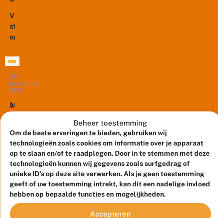
reces
T
e
een
w
r
Vanmorgen
mooie
e
l
stond
e
nieuwjaarswens
a
op
d
n
in
de
e
d
hun
K
achterzijde
o
postbakje.
a
m
van
m
De
a
29
De
november
e
r
wens
Telegraaf
2019
r
m
is
een
:
t
M
afgedrukt
#
#
paginagrote
ij
bij
m
M
n
advertentie
Beheer toestemming
ij
de
ij
n
Om de beste ervaringen te bieden, gebruiken wij
over
n
n
prachtige...
a
De
technologieën zoals cookies om informatie over je apparaat
#MijnNatuurBlijft.
n
N
t
pracht
op te slaan en/of te raadplegen. Door in te stemmen met deze
a
De
a
u
van
t
technologieën kunnen wij gegevens zoals surfgedrag of
t
natuur
u
u
de
u
unieke ID's op deze site verwerken. Als je geen toestemming
r
is
u
u
Nederlandse
b
geeft of uw toestemming intrekt, kan dit een nadelige invloed
van
r
r
li
natuur
hebben op bepaalde functies en mogelijkheden.
levensbelang
b
B
j
onder
li
li
voor
f
Accepteren
de
j
j