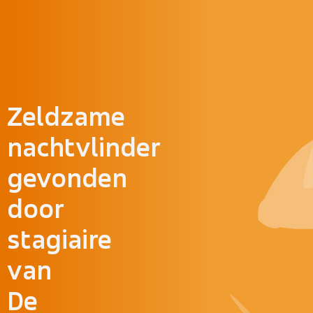
Doorgaan naar inhoud
Zeldzame
nachtvlinder
gevonden
door
stagiaire
van
De