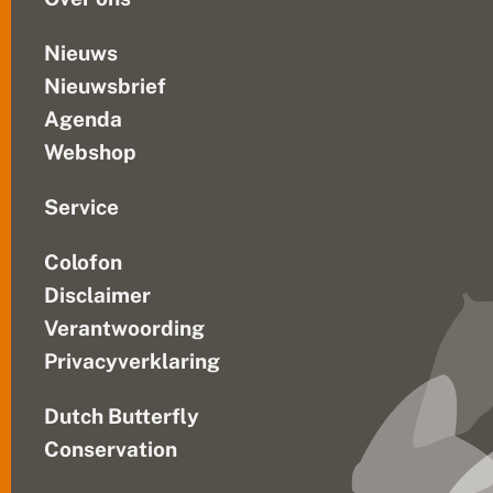
i
a
i
Nieuws
r
Nieuwsbrief
e
v
Agenda
a
n
Webshop
D
e
V
Service
li
n
Colofon
d
e
Disclaimer
r
s
Verantwoording
t
Privacyverklaring
i
c
h
Dutch Butterfly
t
i
Conservation
n
g