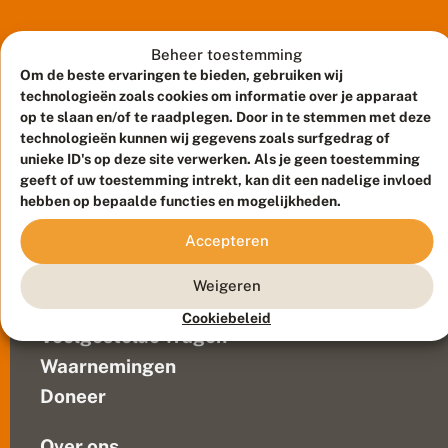
c
Vlinderstichting
h
heeft
t
afgelopen
Beheer toestemming
v
week
Om de beste ervaringen te bieden, gebruiken wij
li
n
een
technologieën zoals cookies om informatie over je apparaat
d
aantal
op te slaan en/of te raadplegen. Door in te stemmen met deze
e
exemplaren
technologieën kunnen wij gegevens zoals surfgedrag of
r
unieke ID's op deze site verwerken. Als je geen toestemming
gevonden
g
geeft of uw toestemming intrekt, kan dit een nadelige invloed
van
e
hebben op bepaalde functies en mogelijkheden.
v
de
Meld waarnemingen
© 2026 Vlinderstichting
o
zeldzame
n
Duurzaam ontwikkeld door
Go2People
, ontworpen door
Accepteren
najaarsboomspanner.
d
Blue Field Agency
,,Die
e
Privacy
Weigeren
n
heb
Contact
Disclaimer
d
ik
Cookiebeleid
Sitemap
o
Veelgestelde vragen
nog
o
nooit
r
Waarnemingen
gezien”
s
Doneer
t
Maegen, student
a
aan...
g
Over ons