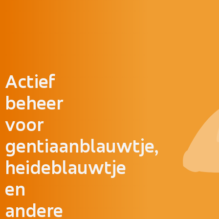
Doorgaan naar inhoud
Actief
beheer
voor
gentiaanblauwtje,
heideblauwtje
en
andere