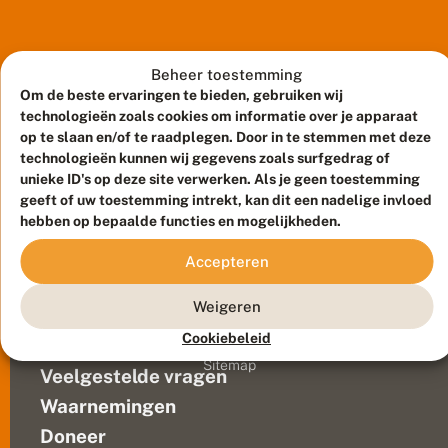
ook
h
in
e
e
het
r
natuurbeheer.
Beheer toestemming
v
Vooral
Om de beste ervaringen te bieden, gebruiken wij
o
de
o
technologieën zoals cookies om informatie over je apparaat
r
omgang
op te slaan en/of te raadplegen. Door in te stemmen met deze
g
met
technologieën kunnen wij gegevens zoals surfgedrag of
e
droogte
unieke ID's op deze site verwerken. Als je geen toestemming
n
en
geeft of uw toestemming intrekt, kan dit een nadelige invloed
t
extreme
hebben op bepaalde functies en mogelijkheden.
i
a
neerslag
Meld waarnemingen
© 2026 Vlinderstichting
a
Accepteren
vragen
n
Duurzaam ontwikkeld door
Go2People
, ontworpen door
om
b
Blue Field Agency
Weigeren
aandacht.
l
Privacy
a
Voor
Cookiebeleid
Contact
Disclaimer
u
de
Sitemap
w
Veelgestelde vragen
dieren
t
op
j
Waarnemingen
de
e
Doneer
,
heide