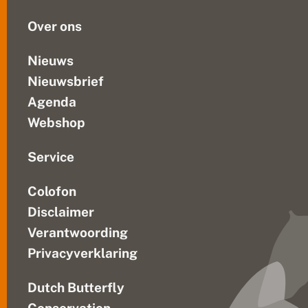
h
vereist...
e
Over ons
i
d
e
Nieuws
b
Nieuwsbrief
l
a
Agenda
u
w
Webshop
t
j
e
Service
e
n
Colofon
a
n
Disclaimer
d
e
Verantwoording
r
Privacyverklaring
e
b
u
Dutch Butterfly
i
t
Conservation