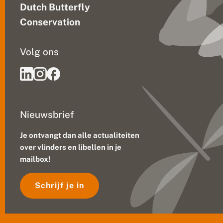
i
Dutch Butterfly
n
g
Conservation
s
s
t
Volg ons
r
a
t
e
g
i
e
Nieuwsbrief
Je ontvangt dan alle actualiteiten
over vlinders en libellen in je
mailbox!
Schrijf je in