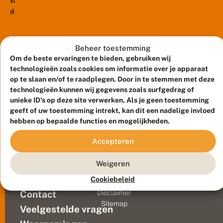
van
de
e
o
de
s
koolwitjes
o
?
meest
volop
l
algemene
w
aanwezig.
i
dagvlinders
Nu
Beheer toestemming
t
zijn
worden
Om de beste ervaringen te bieden, gebruiken wij
j
klein
er
technologieën zoals cookies om informatie over je apparaat
e
koolwitje
nog
e
op te slaan en/of te raadplegen. Door in te stemmen met deze
n
en
maar
technologieën kunnen wij gegevens zoals surfgedrag of
k
klein
unieke ID's op deze site verwerken. Als je geen toestemming
erg
l
geaderd
geeft of uw toestemming intrekt, kan dit een nadelige invloed
weinig
e
witje.
hebben op bepaalde functies en mogelijkheden.
gemeld...
i
Ze
n
Accepteren
g
komen
Meld waarnemingen
© 2026 Vlinderstichting
e
verspreid
a
Duurzaam ontwikkeld door
Go2People
, ontworpen door
Weigeren
door
d
Blue Field Agency
het
e
Cookiebeleid
Privacy
r
hele
Contact
Disclaimer
d
land
Sitemap
w
Veelgestelde vragen
voor
i
en