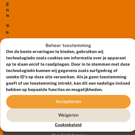
E
n
w
ij
d
Wie
a
kent
n
de
?
Beheer toestemming
lyrische
H
Om de beste ervaringen te bieden, gebruiken wij
zang
e
technologieën zoals cookies om informatie over je apparaat
t
van
l
op te slaan en/of te raadplegen. Door in te stemmen met deze
de
o
technologieën kunnen wij gegevens zoals surfgedrag of
veldleeuwerik
t
unieke ID's op deze site verwerken. Als je geen toestemming
niet?
v
geeft of uw toestemming intrekt, kan dit een nadelige invloed
a
Toch
hebben op bepaalde functies en mogelijkheden.
n
klinkt
d
hij
Accepteren
e
steeds
v
minder
e
Weigeren
l
in
Meld waarnemingen
© 2026 Vlinderstichting
d
Cookiebeleid
de
l
Duurzaam ontwikkeld door
Go2People
, ontworpen door
Lage
e