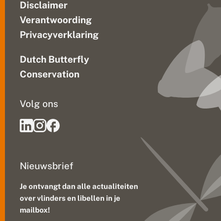
r
Disclaimer
t
e
Verantwoording
n
Privacyverklaring
Dutch Butterfly
Conservation
Volg ons
Nieuwsbrief
Je ontvangt dan alle actualiteiten
over vlinders en libellen in je
mailbox!