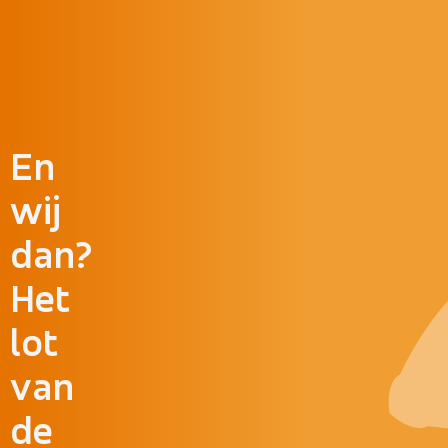
Doorgaan naar inhoud
En
wij
dan?
Het
lot
van
de