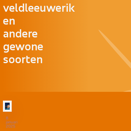
veldleeuwerik
en
andere
gewone
soorten
8
januari
2025