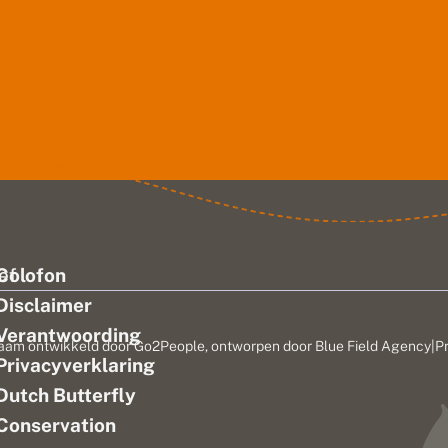
ef
Colofon
Disclaimer
Verantwoording
aam ontwikkeld door
Go2People
, ontworpen door
Blue Field Agency
|
P
Privacyverklaring
n
Dutch Butterfly
Conservation