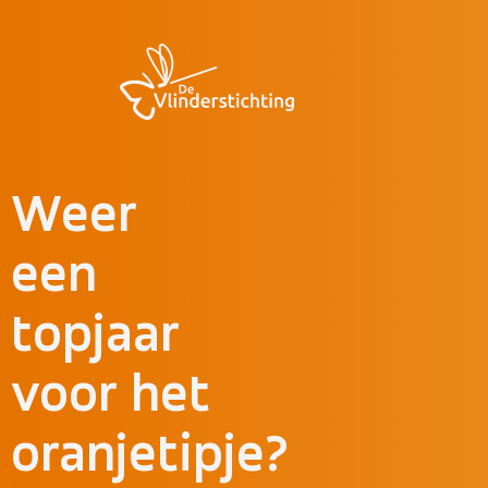
Doorgaan naar inhoud
Weer
een
topjaar
voor het
oranjetipje?