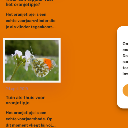
het oranjetipje?
Het oranjetipje is een
echte voorjaarsvlinder die
je als vlinder tegenkomt
tussen eind maart en begin
mei. De rest van het jaar is
Om
de soort...
co
Do
su
to
in
24 april 2019
Tuin als thuis voor
oranjetipje
Het oranjetipje is een
echte voorjaarsbode. Op
dit moment vliegt hij volop