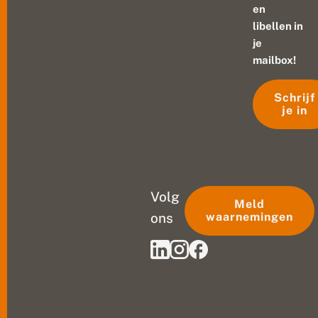
en
libellen in
je
mailbox!
Schrijf
je in
Volg
Meld
ons
waarnemingen