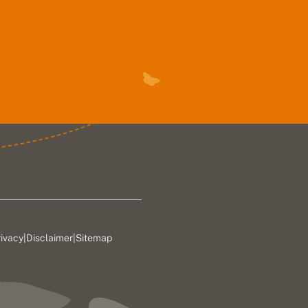
rivacy
|
Disclaimer
|
Sitemap