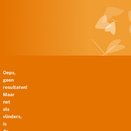
Doorgaan naar inhoud
Oeps,
geen
resultaten!
Maar
net
als
vlinders,
is