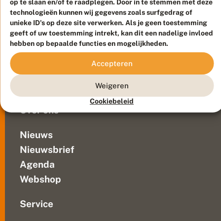
op te slaan en/of te raadplegen. Door in te stemmen met deze
Duurzaam ontwikkeld door
Go2People
, ontworpen door
technologieën kunnen wij gegevens zoals surfgedrag of
Blue Field Agency
unieke ID's op deze site verwerken. Als je geen toestemming
Privacy
geeft of uw toestemming intrekt, kan dit een nadelige invloed
Contact
Disclaimer
hebben op bepaalde functies en mogelijkheden.
Sitemap
Veelgestelde vragen
Accepteren
Waarnemingen
Doneer
Weigeren
Cookiebeleid
Over ons
Nieuws
Nieuwsbrief
Agenda
Webshop
Service