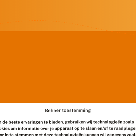
Beheer toestemming
 de beste ervaringen te bieden, gebruiken wij technologieën zoals
okies om informatie over je apparaat op te slaan en/of te raadplege
or in te stemmen met deze technologieën kunnen wij gegevens zoal