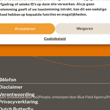
rfgedrag of unieke ID's op deze site verwerken. Als je geen
estemming geeft of uw toestemming intrekt, kan dit een nadelige
vloed hebben op bepaalde functies en mogelijkheden.
Accepteren
Weigeren
Cookiebeleid
ef
Colofon
Disclaimer
Verantwoording
aam ontwikkeld door
Go2People
, ontworpen door
Blue Field Agency
|
P
Privacyverklaring
n
Dutch Butterfly