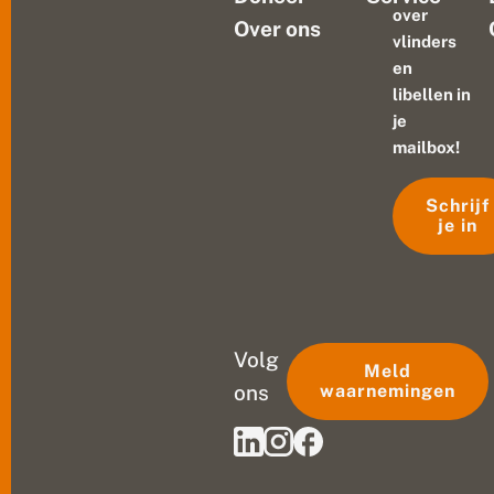
over
Over ons
vlinders
en
libellen in
je
mailbox!
Schrijf
je in
Volg
Meld
ons
waarnemingen