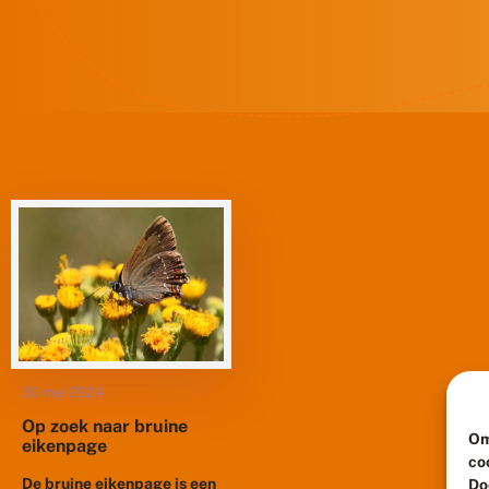
30 mei 2024
Op zoek naar bruine
Om
eikenpage
co
De bruine eikenpage is een
Do