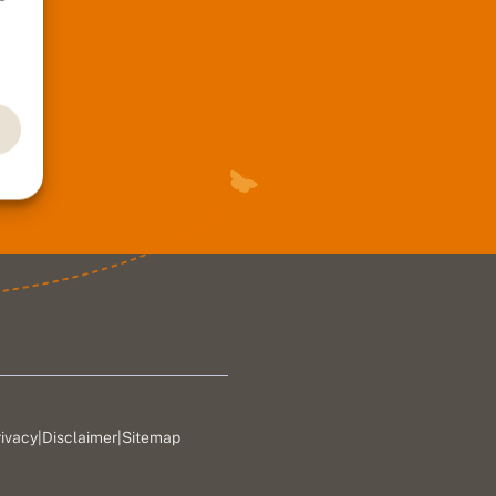
rivacy
|
Disclaimer
|
Sitemap