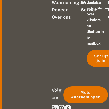
Waarnemingen
Webshop
dan alle
actualiteite
Doneer
Service
over
Over ons
vlinders
en
libellen in
je
mailbox!
Schrijf
je in
Volg
Meld
ons
waarnemingen