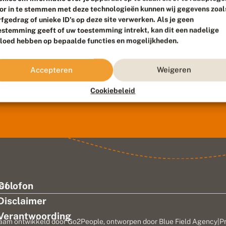
or in te stemmen met deze technologieën kunnen wij gegevens zoal
rfgedrag of unieke ID's op deze site verwerken. Als je geen
estemming geeft of uw toestemming intrekt, kan dit een nadelige
vloed hebben op bepaalde functies en mogelijkheden.
Accepteren
Weigeren
Cookiebeleid
ef
Colofon
Disclaimer
Verantwoording
aam ontwikkeld door
Go2People
, ontworpen door
Blue Field Agency
|
P