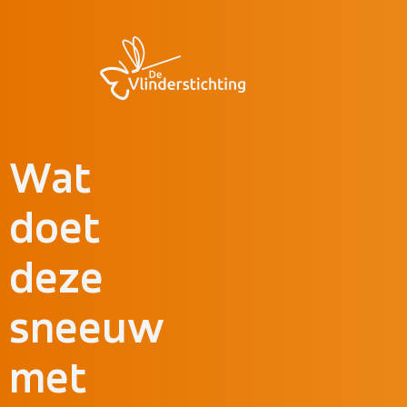
Doorgaan naar inhoud
Wat
doet
deze
sneeuw
met