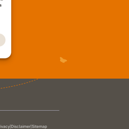
s
rivacy
|
Disclaimer
|
Sitemap