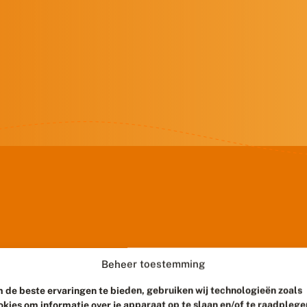
Beheer toestemming
 de beste ervaringen te bieden, gebruiken wij technologieën zoals
okies om informatie over je apparaat op te slaan en/of te raadplege