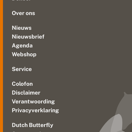
d
Daarbij...
e
Over ons
p
r
o
Nieuws
d
Nieuwsbrief
u
c
Agenda
t
i
Webshop
e
v
a
Service
n
a
Colofon
a
r
Disclaimer
d
b
Verantwoording
e
Privacyverklaring
i
e
n
Dutch Butterfly