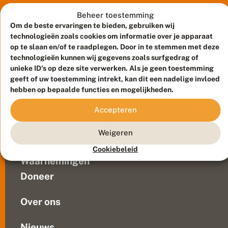
e
want
–
Beheer toestemming
e
de
Om de beste ervaringen te bieden, gebruiken wij
e
biodiversiteit
technologieën zoals cookies om informatie over je apparaat
n
in
op te slaan en/of te raadplegen. Door in te stemmen met deze
g
Nederland
technologieën kunnen wij gegevens zoals surfgedrag of
o
neemt
e
unieke ID's op deze site verwerken. Als je geen toestemming
d
af
geeft of uw toestemming intrekt, kan dit een nadelige invloed
Meld waarnemingen
© 2026 Vlinderstichting
i
en
hebben op bepaalde functies en mogelijkheden.
d
Duurzaam ontwikkeld door
Go2People
, ontworpen door
daarmee
e
Blue Field Agency
Accepteren
de
e
Privacy
!
kwaliteit
Contact
Disclaimer
Weigeren
van
Sitemap
Veelgestelde vragen
de
Cookiebeleid
groene
Waarnemingen
ruimte.
Doneer
Maar
wat...
Over ons
Nieuws