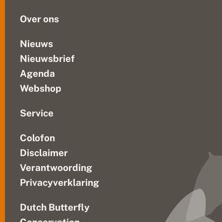
h
vereist...
e
Over ons
i
d
e
Nieuws
b
Nieuwsbrief
l
a
Agenda
u
w
Webshop
t
j
e
Service
e
n
Colofon
a
n
Disclaimer
d
e
Verantwoording
r
Privacyverklaring
e
b
u
Dutch Butterfly
i
t
Conservation