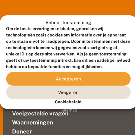
ook
h
in
e
e
het
r
natuurbeheer.
Beheer toestemming
v
Vooral
Om de beste ervaringen te bieden, gebruiken wij
o
de
o
technologieën zoals cookies om informatie over je apparaat
r
omgang
op te slaan en/of te raadplegen. Door in te stemmen met deze
g
met
technologieën kunnen wij gegevens zoals surfgedrag of
e
droogte
unieke ID's op deze site verwerken. Als je geen toestemming
n
en
geeft of uw toestemming intrekt, kan dit een nadelige invloed
t
extreme
hebben op bepaalde functies en mogelijkheden.
i
a
neerslag
Meld waarnemingen
© 2026 Vlinderstichting
a
Accepteren
vragen
n
Duurzaam ontwikkeld door
Go2People
, ontworpen door
om
b
Blue Field Agency
Weigeren
aandacht.
l
Privacy
a
Voor
Cookiebeleid
Contact
Disclaimer
u
de
Sitemap
w
Veelgestelde vragen
dieren
t
op
j
Waarnemingen
de
e
Doneer
,
heide