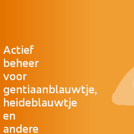
Doorgaan naar inhoud
Actief
beheer
voor
gentiaanblauwtje,
heideblauwtje
en
andere