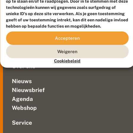
op te slaan en/of te raadplegen. Door in te stemmen met deze
Duurzaam ontwikkeld door
Go2People
, ontworpen door
technologieën kunnen wij gegevens zoals surfgedrag of
Blue Field Agency
unieke ID's op deze site verwerken. Als je geen toestemming
Privacy
geeft of uw toestemming intrekt, kan dit een nadelige invloed
Contact
Disclaimer
hebben op bepaalde functies en mogelijkheden.
Sitemap
Veelgestelde vragen
Accepteren
Waarnemingen
Doneer
Weigeren
Cookiebeleid
Over ons
Nieuws
Nieuwsbrief
Agenda
Webshop
Service