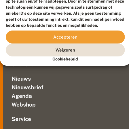
op te slaan en/of te raadplegen. Door in te stemmen met deze
Duurzaam ontwikkeld door
Go2People
, ontworpen door
technologieën kunnen wij gegevens zoals surfgedrag of
Blue Field Agency
unieke ID's op deze site verwerken. Als je geen toestemming
Privacy
geeft of uw toestemming intrekt, kan dit een nadelige invloed
Contact
Disclaimer
hebben op bepaalde functies en mogelijkheden.
Sitemap
Veelgestelde vragen
Accepteren
Waarnemingen
Doneer
Weigeren
Cookiebeleid
Over ons
Nieuws
Nieuwsbrief
Agenda
Webshop
Service