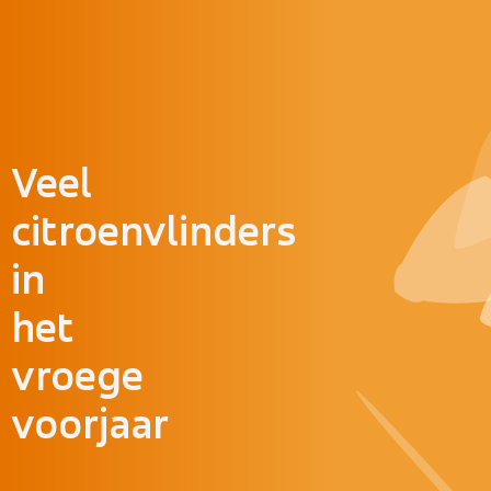
Doorgaan naar inhoud
Veel
citroenvlinders
in
het
vroege
voorjaar