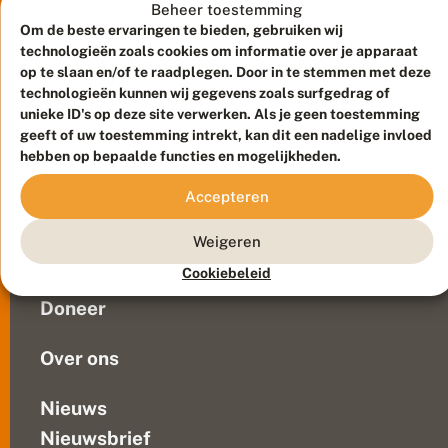
e
langzaam
Beheer toestemming
r
wakker.
Om de beste ervaringen te bieden, gebruiken wij
s
Zonnig
technologieën zoals cookies om informatie over je apparaat
i
weer
op te slaan en/of te raadplegen. Door in te stemmen met deze
n
technologieën kunnen wij gegevens zoals surfgedrag of
in
h
e
unieke ID's op deze site verwerken. Als je geen toestemming
het
Meld waarnemingen
© 2026 Vlinderstichting
t
geeft of uw toestemming intrekt, kan dit een nadelige invloed
voorjaar
v
Duurzaam ontwikkeld door
Go2People
, ontworpen door
hebben op bepaalde functies en mogelijkheden.
zorgt
r
Blue Field Agency
er
o
Privacy
Accepteren
e
ook
Contact
Disclaimer
g
voor
Sitemap
e
Weigeren
Veelgestelde vragen
dat
v
de
Cookiebeleid
o
Waarnemingen
vlinders
o
Doneer
r
uit
j
hun...
a
Over ons
a
r
Nieuws
Nieuwsbrief