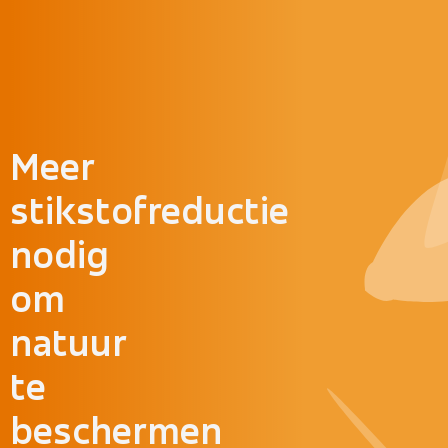
Doorgaan naar inhoud
Meer
stikstofreductie
nodig
om
natuur
te
beschermen