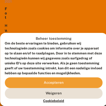
natuurherstel’,
2021
e
geschreven
d
F
u
door
o
c
t
elf
t
o
vooraanstaande
i
w
Het
wetenschappers
e
e
Wereld
op
n
d
NatuurFonds
o
het
Beheer toestemming
s
organiseert
d
t
Om de beste ervaringen te bieden, gebruiken wij
gebied
i
een
r
technologieën zoals cookies om informatie over je apparaat
van
g
ij
fotowedstrijd
op te slaan en/of te raadplegen. Door in te stemmen met deze
stikstofecologie
o
d
‘Mijn
technologieën kunnen wij gegevens zoals surfgedrag of
m
en
i
mooiste
unieke ID's op deze site verwerken. Als je geen toestemming
n
n
biodiversiteit.
insectenfoto’
a
geeft of uw toestemming intrekt, kan dit een nadelige invloed
s
De
t
e
op
hebben op bepaalde functies en mogelijkheden.
conclusie
u
c
Instagram.
van
u
t
Accepteren
Iedereen
r
de
e
kan
t
n
wetenschappers...
e
Weigeren
meedoen
v
b
i
en
Cookiebeleid
Meld waarnemingen
© 2026 Vlinderstichting
e
a
er