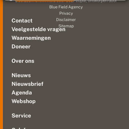
s
I
Duurzaam ontwikkeld door
Go2People
, ontworpen door
zijn
c
n
Blue Field Agency
leuke
h
s
Privacy
e
t
prijzen
Contact
Disclaimer
r
r
te
m
Sitemap
a
Veelgestelde vragen
winnen.
e
g
Inzenden
n
r
Waarnemingen
kan
a
Doneer
m
tussen
1...
Over ons
Nieuws
Nieuwsbrief
Agenda
Webshop
Service