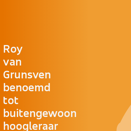
Doorgaan naar inhoud
Roy
van
Grunsven
benoemd
tot
buitengewoon
hoogleraar