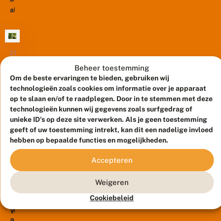
s
t
1
als
t
o
april
een
v
t
2026
wild
o
b
benoemd
o
u
idee
r
i
tot
van
21
N
t
maart
buitengewoon
podcastmaker
2023
Beheer toestemming
a
e
hoogleraar
Antonie
t
n
Om de beste ervaringen te bieden, gebruiken wij
N
Resilience
u
Stip
g
technologieën zoals cookies om informatie over je apparaat
a
of
u
e
(De
op te slaan en/of te raadplegen. Door in te stemmen met deze
c
r
w
Insect
Vlinderstichting)
h
technologieën kunnen wij gegevens zoals surfgedrag of
L
o
Populations...
t
De
en
unieke ID's op deze site verwerken. Als je geen toestemming
i
o
e
achteruitgang
WUR-
geeft of uw toestemming intrekt, kan dit een nadelige invloed
v
n
li
van
e
h
onderzoeker
hebben op bepaalde functies en mogelijkheden.
j
k
o
insecten
Bas
k
r
o
Accepteren
is
e
Breman,
ij
g
b
de
om
g
l
e
Weigeren
laatste
3
t
‘iets’
e
s
juni
e
r
jaren
te
2021
t
Cookiebeleid
e
a
steeds
doen
u
n
W
a
i
duidelijker
met
v
a
r