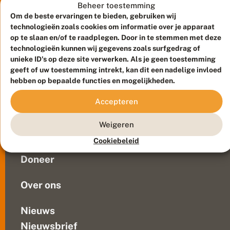
s
het
Beheer toestemming
c
is
Om de beste ervaringen te bieden, gebruiken wij
h
gelukt:
technologieën zoals cookies om informatie over je apparaat
ij
op
op te slaan en/of te raadplegen. Door in te stemmen met deze
n
technologieën kunnen wij gegevens zoals surfgedrag of
het
e
n
unieke ID's op deze site verwerken. Als je geen toestemming
dak
Meld waarnemingen
© 2026 Vlinderstichting
geeft of uw toestemming intrekt, kan dit een nadelige invloed
van
Duurzaam ontwikkeld door
Go2People
, ontworpen door
hebben op bepaalde functies en mogelijkheden.
het
Blue Field Agency
kantoor
Privacy
Accepteren
van
Contact
Disclaimer
De
Sitemap
Weigeren
Veelgestelde vragen
Vlinderstichting
liggen
Cookiebeleid
Waarnemingen
sinds
Doneer
een
paar...
Over ons
Nieuws
Nieuwsbrief