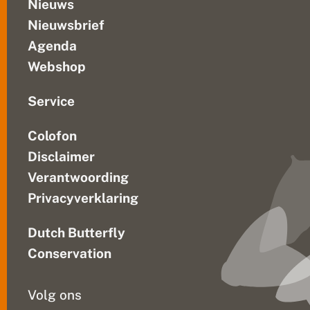
e
Nieuws
s
Nieuwsbrief
e
n
Agenda
w
i
Webshop
n
t
e
Service
r
j
Colofon
u
f
Disclaimer
f
e
Verantwoording
r
Privacyverklaring
s
Dutch Butterfly
Conservation
Volg ons