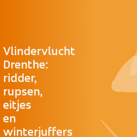
Doorgaan naar inhoud
Vlindervlucht
Drenthe:
ridder,
rupsen,
eitjes
en
winterjuffers