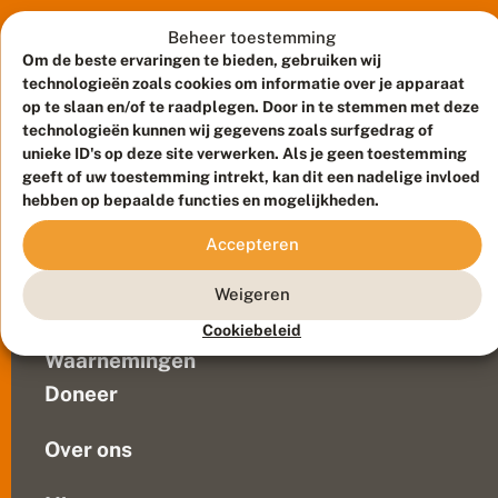
verjaardag
r
door
Beheer toestemming
e
n
een
Om de beste ervaringen te bieden, gebruiken wij
t
Vlindervlucht
technologieën zoals cookies om informatie over je apparaat
h
door
op te slaan en/of te raadplegen. Door in te stemmen met deze
e
technologieën kunnen wij gegevens zoals surfgedrag of
Nederland
:
unieke ID's op deze site verwerken. Als je geen toestemming
te
r
geeft of uw toestemming intrekt, kan dit een nadelige invloed
i
maken.
Meld waarnemingen
© 2026 Vlinderstichting
d
hebben op bepaalde functies en mogelijkheden.
Alle
d
Duurzaam ontwikkeld door
Go2People
, ontworpen door
provincies
e
Blue Field Agency
Accepteren
werden
r,
Privacy
r
bezocht,
Contact
Disclaimer
Weigeren
u
waar
Sitemap
p
Veelgestelde vragen
de
Cookiebeleid
s
geweldige
e
Waarnemingen
vrijwilligers
n
Doneer
,
in
e
het...
i
Over ons
t
j