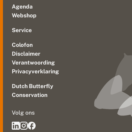
z
Agenda
o
m
Webshop
e
r
s
Service
Colofon
Disclaimer
Verantwoording
Privacyverklaring
Dutch Butterfly
Conservation
Volg ons