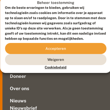
r
De
Beheer toestemming
j
naam
Om de beste ervaringen te bieden, gebruiken wij
u
zegt
technologieën zoals cookies om informatie over je apparaat
f
het
op te slaan en/of te raadplegen. Door in te stemmen met deze
f
technologieën kunnen wij gegevens zoals surfgedrag of
al:
e
r
unieke ID's op deze site verwerken. Als je geen toestemming
hij
Meld waarnemingen
© 2026 Vlinderstichting
p
geeft of uw toestemming intrekt, kan dit een nadelige invloed
zwerft.
r
Duurzaam ontwikkeld door
Go2People
, ontworpen door
hebben op bepaalde functies en mogelijkheden.
Je
o
Blue Field Agency
kunt
f
Privacy
Accepteren
i
hem
Contact
Disclaimer
t
dus
Sitemap
e
Weigeren
Veelgestelde vragen
treffen
e
op
Cookiebeleid
r
Waarnemingen
plaatsen
t
Doneer
v
waar
a
je...
n
Over ons
d
r
o
Nieuws
g
Nieuwsbrief
e