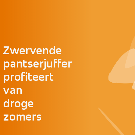
Doorgaan naar inhoud
Zwervende
pantserjuffer
profiteert
van
droge
zomers