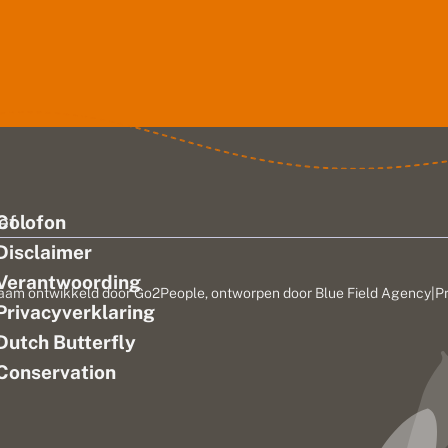
ef
Colofon
Disclaimer
Verantwoording
aam ontwikkeld door
Go2People
, ontworpen door
Blue Field Agency
|
P
Privacyverklaring
n
Dutch Butterfly
Conservation