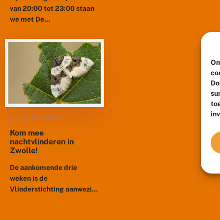
van 20:00 tot 23:00 staan
we met De
Vlinderstichting nog een
extra keer in Zwolle
nachtvlinders te
Om
inventariseren. Deze avond
co
zullen...
Do
su
to
in
8 augustus 2022
Kom mee
nachtvlinderen in
Zwolle!
De aankomende drie
weken is de
Vlinderstichting aanwezig
in Zwolle om naar
nachtvlinders te kijken!