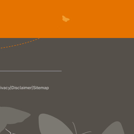
rivacy
|
Disclaimer
|
Sitemap