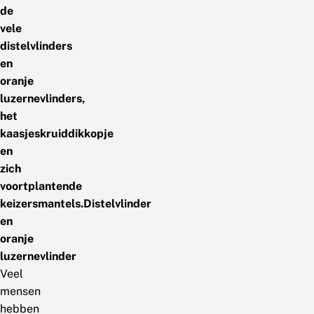
de
vele
distelvlinders
en
oranje
luzernevlinders,
het
kaasjeskruiddikkopje
en
zich
voortplantende
keizersmantels.
Distelvlinder
en
oranje
luzernevlinder
Veel
mensen
hebben