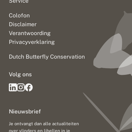
n
n
Service
g
m
Colofon
e
t
Disclaimer
k
l
Verantwoording
i
Privacyverklaring
m
a
a
Dutch Butterfly Conservation
t
v
e
Volg ons
r
a
n
d
e
r
i
Nieuwsbrief
n
g
:
Je ontvangt dan alle actualiteiten
u
over vlinders en libellen in je