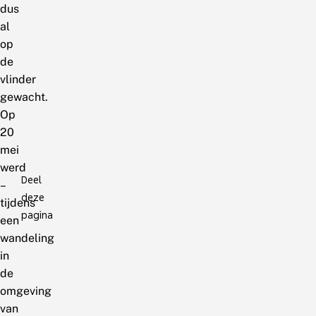
dus
al
op
de
vlinder
gewacht.
Op
20
mei
werd
Deel
–
deze
tijdens
pagina
een
wandeling
in
de
omgeving
van