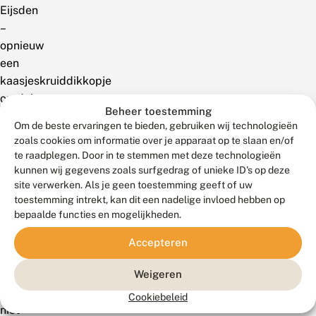
Eijsden
–
opnieuw
een
kaasjeskruiddikkopje
ontdekt.
Beheer toestemming
Ook
Om de beste ervaringen te bieden, gebruiken wij technologieën
in
zoals cookies om informatie over je apparaat op te slaan en/of
de
te raadplegen. Door in te stemmen met deze technologieën
zomer
kunnen wij gegevens zoals surfgedrag of unieke ID's op deze
site verwerken. Als je geen toestemming geeft of uw
werd
toestemming intrekt, kan dit een nadelige invloed hebben op
de
bepaalde functies en mogelijkheden.
vlinder
gezien.
Accepteren
Nu
ging
Weigeren
het
Cookiebeleid
niet