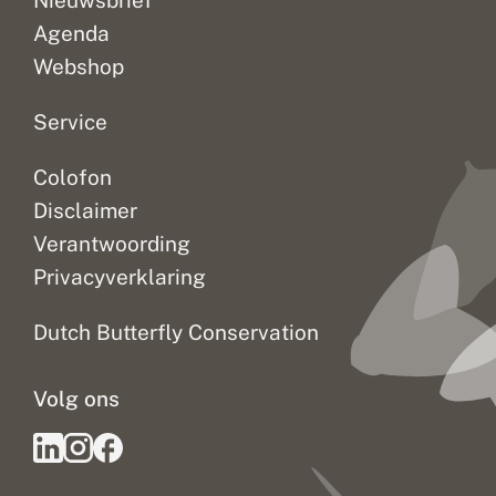
Nieuwsbrief
v
l
Agenda
i
e
Webshop
g
e
n
Service
Colofon
Disclaimer
Verantwoording
Privacyverklaring
Dutch Butterfly Conservation
Volg ons