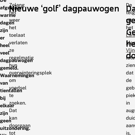
De
Zolang
De
Nieuwe ‘golf’ dagpauwogen
D
afgelopen
het
tel
warme
ge
weer
uit
dagen
het
het
G
zijn
toelaat
Lan
er
he
verlaten
Mee
heel
ze
Vli
veel
do
regelmatig
lat
dagpauwogen
hun
zien
gemeld.
overwinteringsplek
dat
Waarnemingen
om
de
van
voedsel
gebr
tientallen
te
pie
bij
zoeken.
in
elkaar
Dat
aug
zijn
kan
duid
geen
doorgaan
aan
uitzondering.
tot
is,