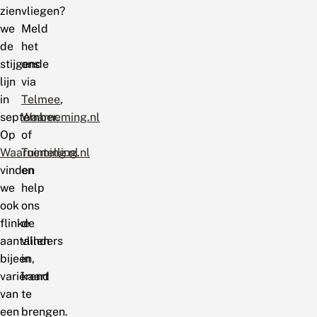
zien
vliegen?
we
Meld
de
het
stijgende
ons
lijn
via
in
Telmee
,
september.
Waarneming.nl
Op
of
Waarneming.nl
Tuintelling.nl
vinden
en
we
help
ook
ons
flinke
de
aantallen
vlinders
bijeen,
in
variërend
kaart
van
te
een
brengen.