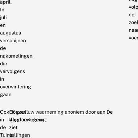
april.
vol
In
op
juli
zoe
en
naa
augustus
voe
verschijnen
de
nakomelingen,
die
vervolgens
in
overwintering
gaan.
Ook
Hoeveel
Of
geef uw waarneming anoniem door
aan De
in
dagpauwogen
Vlinderstichting.
de
ziet
Tuintellingen
u