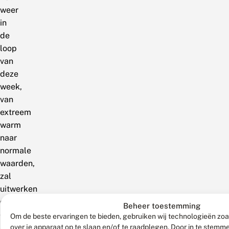
weer
in
de
loop
van
deze
week,
van
extreem
warm
naar
normale
waarden,
zal
uitwerken
op
Beheer toestemming
de
Om de beste ervaringen te bieden, gebruiken wij technologieën zoa
aantallen
over je apparaat op te slaan en/of te raadplegen. Door in te stem