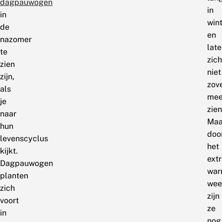
dagpauwogen
in
in
wint
de
en
nazomer
lat
te
zich
zien
niet
zijn,
zov
als
mee
je
zien
naar
Maa
hun
doo
levenscyclus
het
kijkt.
ext
Dagpauwogen
war
planten
wee
zich
zijn
voort
ze
in
nog