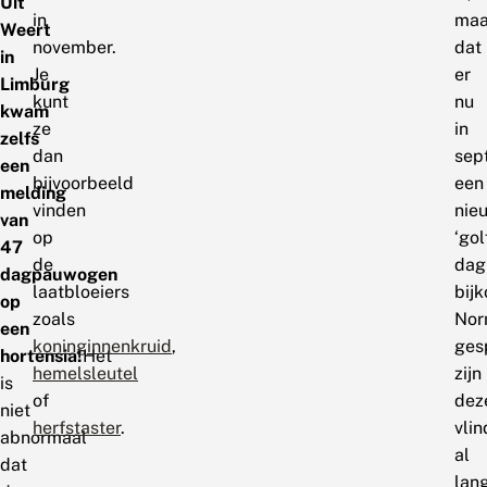
Uit
in
maa
Weert
november.
dat
in
Je
er
Limburg
kunt
nu
kwam
ze
in
zelfs
dan
sep
een
bijvoorbeeld
een
melding
vinden
nie
van
op
‘gol
47
de
dag
dagpauwogen
laatbloeiers
bijk
op
zoals
Nor
een
koninginnenkruid
,
ges
hortensia!
Het
hemelsleutel
zijn
is
of
dez
niet
herfstaster
.
vlin
abnormaal
al
dat
lan