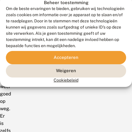
Beheer toestemming
2007
Om de beste ervaringen te bieden, gebruiken wij technologieën
werden
zoals cookies om informatie over je apparaat op te slaan en/of
voorlopig
te raadplegen. Door in te stemmen met deze technologieën
kunnen wij gegevens zoals surfgedrag of unieke ID's op deze
de
site verwerken. Als je geen toestemming geeft of uw
meeste
toestemming intrekt, kan dit een nadelige invloed hebben op
gemeld.
bepaalde functies en mogelijkheden.
En
dit
Accepteren
jaar
Weigeren
is
ook
Cookiebeleid
weer
goed
op
weg.
Er
is
zelfs