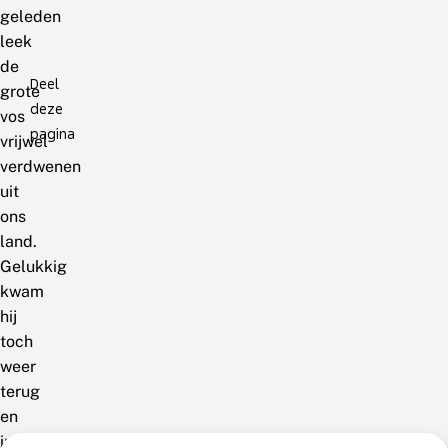
geleden
leek
de
Deel
grote
deze
vos
pagina
vrijwel
verdwenen
uit
ons
land.
Gelukkig
kwam
hij
toch
weer
terug
en
in