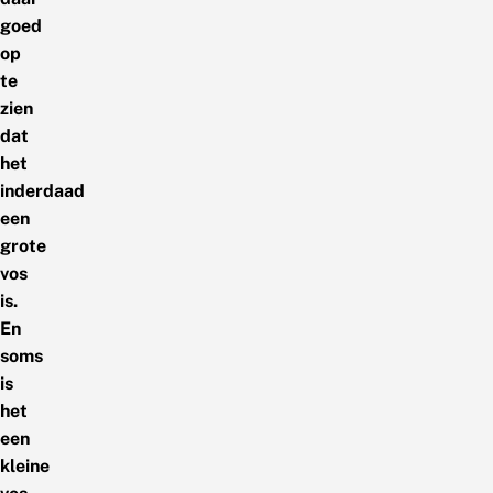
goed
op
te
zien
dat
het
inderdaad
een
grote
vos
is.
En
soms
is
het
een
kleine