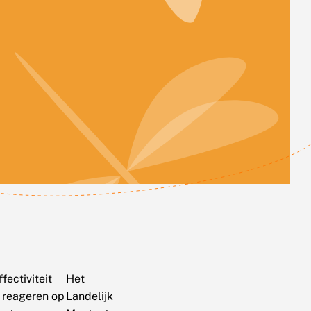
fectiviteit
Het
l reageren op
Landelijk