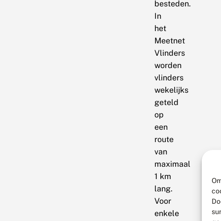
besteden.
In
het
Meetnet
Vlinders
worden
vlinders
wekelijks
geteld
op
een
route
van
maximaal
1 km
Om
lang.
co
Voor
Do
su
enkele