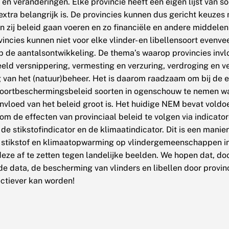
en veranderingen. Elke provincie heeft een eigen lijst van s
 extra belangrijk is. De provincies kunnen dus gericht keuze
n zij beleid gaan voeren en zo financiële en andere middelen
vincies kunnen niet voor elke vlinder- en libellensoort evenve
p de aantalsontwikkeling. De thema’s waarop provincies inv
beeld versnippering, vermesting en verzuring, verdroging en v
g van het (natuur)beheer. Het is daarom raadzaam om bij de e
 soortbeschermingsbeleid soorten in ogenschouw te nemen w
 invloed van het beleid groot is. Het huidige NEM bevat vold
m de effecten van provinciaal beleid te volgen via indicator
 de stikstofindicator en de klimaatindicator. Dit is een manie
 stikstof en klimaatopwarming op vlindergemeenschappen in
eze af te zetten tegen landelijke beelden. We hopen dat, do
a
de data, de bescherming van vlinders en libellen door provin
ectiever kan worden!