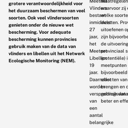
Meetnet
maatregelen 
grotere verantwoordelijkheid voor
Vlinders
waarvoor zij
het duurzaam beschermen van veel
bestaat
welke soorte
soorten. Ook veel vlindersoorten
inmiddels
inzetten. Pro
genieten onder de nieuwe wet
27
uitoefenen o
bescherming. Voor adequate
jaar,
zijn bijvoor
bescherming kunnen provincies
het
de uitvoerin
gebruik maken van de data van
Meetnet
provinciaal
vlinders en libellen uit het Netwerk
Libellen
(potentiële)
Ecologische Monitoring (NEM).
19
meetpunten o
jaar.
bijvoorbeeld
Daarnaast
effecten van
worden
brengen en d
verspreidingsdat
gebruik van 
van
beter en eff
een
aantal
belangrijke