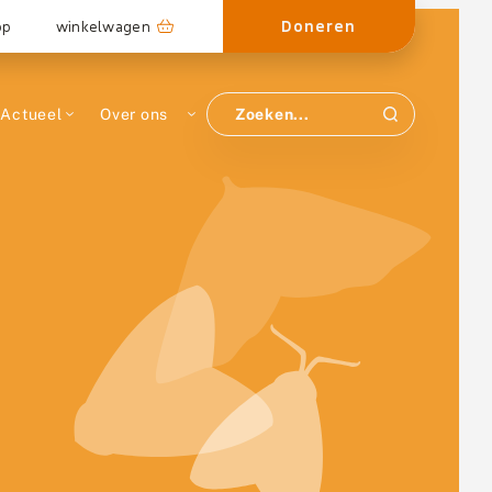
Doneren
op
winkelwagen
Actueel
Over ons