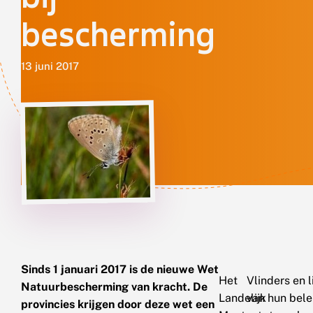
bescherming
13 juni 2017
Sinds 1 januari 2017 is de nieuwe Wet
Het
Vlinders en l
Natuurbescherming van kracht. De
Landelijk
van hun bele
provincies krijgen door deze wet een