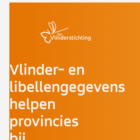
Doorgaan naar inhoud
Vlinder- en
libellengegevens
helpen
provincies
bij