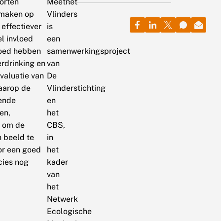
oorten
Meetnet
s maken op
Vlinders
 effectiever
is
el invloed
een
loed hebben
samenwerkingsproject
erdrinking en
van
valuatie van
De
aarop de
Vlinderstichting
oende
en
en,
het
r om de
CBS,
 beeld te
in
or een goed
het
cies nog
kader
van
het
Netwerk
Ecologische