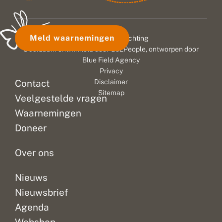
Meld waarnemingen
© 2026 Vlinderstichting
Duurzaam ontwikkeld door
Go2People
, ontworpen door
Blue Field Agency
Privacy
Contact
Disclaimer
Sitemap
Veelgestelde vragen
Waarnemingen
Doneer
Over ons
Nieuws
Nieuwsbrief
Agenda