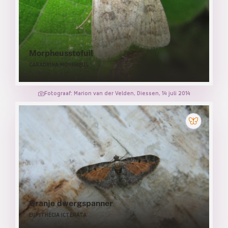
Morpheusstofuil
CARADRINA MORPHEUS
Fotograaf: Marion van der Velden, Diessen, 14 juli 2014
Oranje dwergspanner
EUPITHECIA ICTERATA