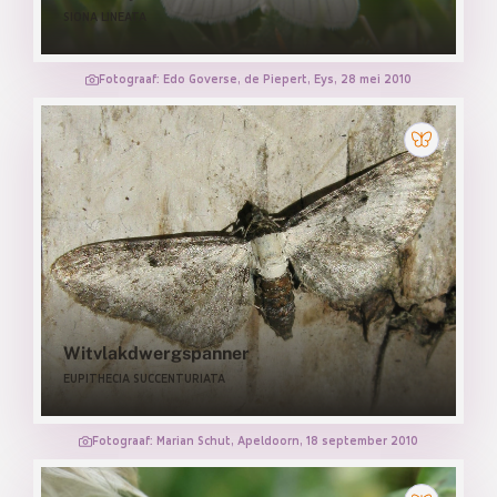
SIONA LINEATA
Fotograaf: Edo Goverse, de Piepert, Eys, 28 mei 2010
Witvlakdwergspanner
EUPITHECIA SUCCENTURIATA
Fotograaf: Marian Schut, Apeldoorn, 18 september 2010