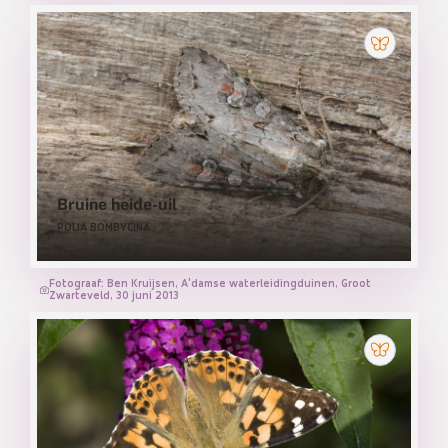
Bruine heide-uil
POLIA BOMBYCINA
Fotograaf: Ben Kruijsen, A'damse waterleidingduinen, Groot
Zwarteveld, 30 juni 2013