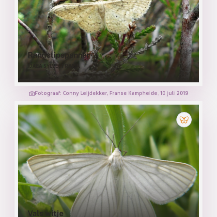
Randstipspanner
IDAEA SYLVESTRARIA
Fotograaf: Conny Leijdekker, Franse Kampheide, 10 juli 2019
Vals witje