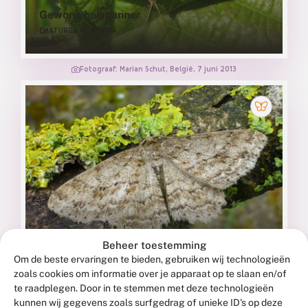
Gewone heispanner
EMATURGA ATOMARIA
Fotograaf: Marian Schut, België, 7 juni 2013
Gewone spikkelspanner
Beheer toestemming
ECTROPIS CREPUSCULARIA
Om de beste ervaringen te bieden, gebruiken wij technologieën
zoals cookies om informatie over je apparaat op te slaan en/of
te raadplegen. Door in te stemmen met deze technologieën
Fotograaf: Bob van de Dijk, Enumatil, 23 april 2013
kunnen wij gegevens zoals surfgedrag of unieke ID's op deze