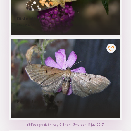
Distelvlinder
VANESSA CARDUI
Egale dwergspanner
EUPITHECIA ABSINTHIATA
Fotograaf: Shirley O'Brien, IJmuiden, 5 juli 2017