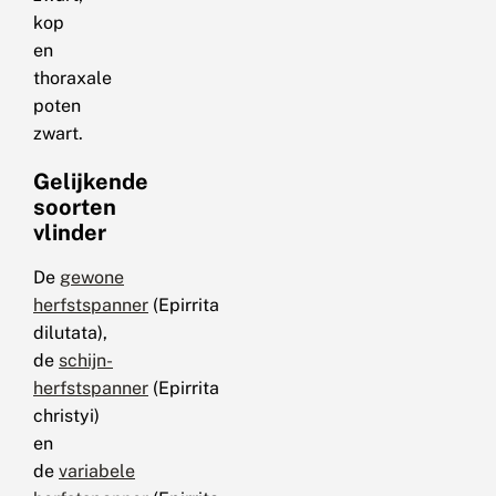
kop
en
thoraxale
poten
zwart.
Gelijkende
soorten
vlinder
De
gewone
herfstspanner
(Epirrita
dilutata),
de
schijn-
herfstspanner
(Epirrita
christyi)
en
de
variabele