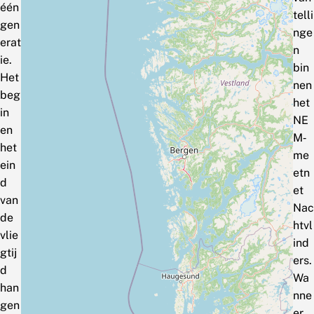
één
telli
gen
nge
erat
n
ie.
bin
Het
nen
beg
het
in
NE
en
M‑
het
me
ein
etn
d
et
van
Nac
de
htvl
vlie
ind
gtij
ers.
d
Wa
han
nne
gen
er