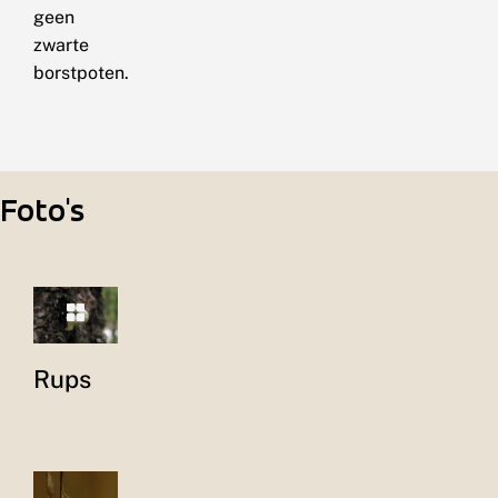
geen
zwarte
borstpoten.
Foto's
Rups