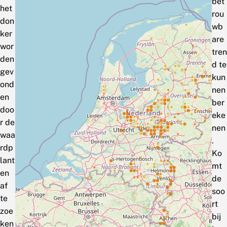
bet
het
rou
don
wb
ker
are
wor
tren
den
d te
gev
kun
ond
nen
en
ber
doo
eke
r de
nen
waa
.
rdp
Ko
lant
mt
en
de
af
soo
te
rt
zoe
bij
ken