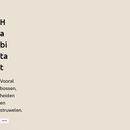
H
a
bi
ta
t
Vooral
bossen,
heiden
en
struwelen.