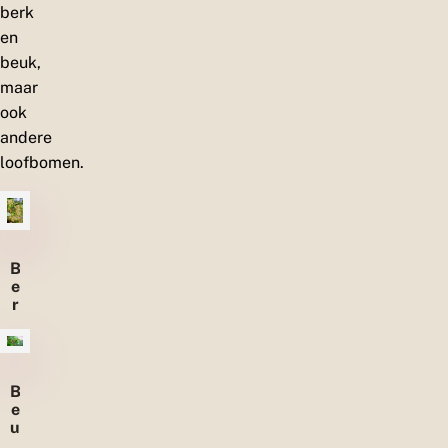
berk
en
beuk,
maar
ook
andere
loofbomen.
B
e
r
k
B
e
u
k