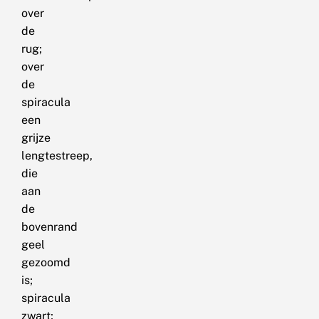
over
de
rug;
over
de
spiracula
een
grijze
lengtestreep,
die
aan
de
bovenrand
geel
gezoomd
is;
spiracula
zwart;