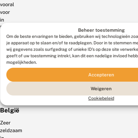
vooral
voor
in
Drenthe,
Beheer toestemming
Overijssel,
Om de beste ervaringen te bieden, gebruiken wij technologieën zoa
Gelderland,
je apparaat op te slaan en/of te raadplegen. Door in te stemmen 
wij gegevens zoals surfgedrag of unieke ID's op deze site verwerk
Noord-
geeft of uw toestemming intrekt, kan dit een nadelige invloed heb
Brabant
mogelijkheden.
en
Limburg.
Accepteren
RL:
Weigeren
niet
bedreigd.
Cookiebeleid
België
Zeer
zeldzaam