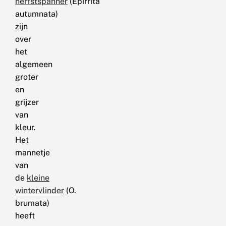
herfstspanner
(Epirrita
autumnata)
zijn
over
het
algemeen
groter
en
grijzer
van
kleur.
Het
mannetje
van
de
kleine
wintervlinder
(O.
brumata)
heeft