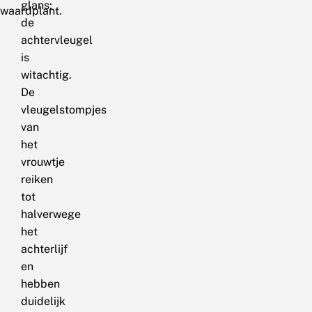
glans;
waardplant.
de
achtervleugel
is
witachtig.
De
vleugelstompjes
van
het
vrouwtje
reiken
tot
halverwege
het
achterlijf
en
hebben
duidelijk