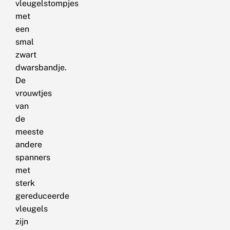
vleugelstompjes
met
een
smal
zwart
dwarsbandje.
De
vrouwtjes
van
de
meeste
andere
spanners
met
sterk
gereduceerde
vleugels
zijn