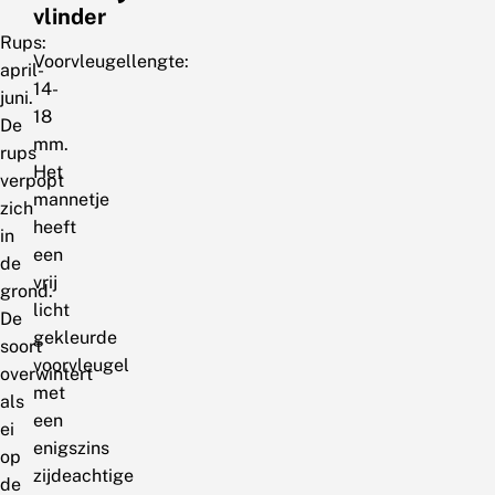
vlinder
Rups:
Voorvleugellengte:
april-
14-
juni.
18
De
mm.
rups
Het
verpopt
mannetje
zich
heeft
in
een
de
vrij
grond.
licht
De
gekleurde
soort
voorvleugel
overwintert
met
als
een
ei
enigszins
op
zijdeachtige
de