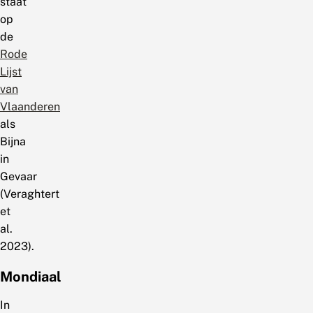
staat
op
de
Rode
Lijst
van
Vlaanderen
als
Bijna
in
Gevaar
(Veraghtert
et
al.
2023).
Mondiaal
In