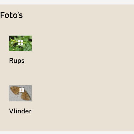
Foto's
Rups
Vlinder