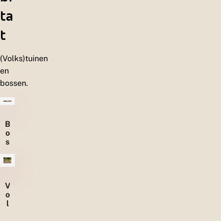
ta
t
(Volks)tuinen
en
bossen.
B
o
s
s
e
n
V
o
l
k