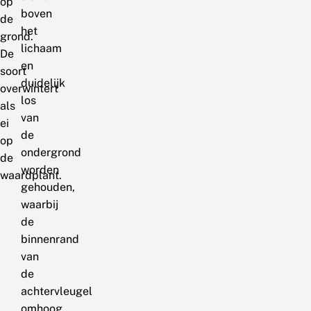
op
boven
de
het
grond.
lichaam
De
en
soort
duidelijk
overwintert
los
als
van
ei
de
op
ondergrond
de
worden
waardplant.
gehouden,
waarbij
de
binnenrand
van
de
achtervleugel
omhoog