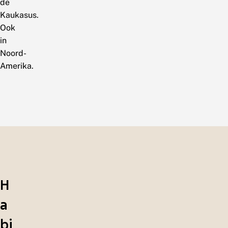
de
Kaukasus.
Ook
in
Noord-
Amerika.
H
a
bi