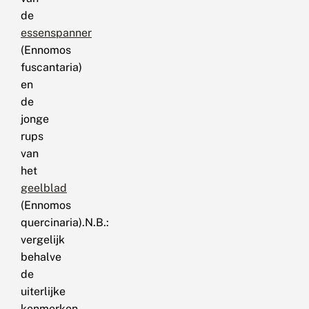
de
essenspanner
(Ennomos
fuscantaria)
en
de
jonge
rups
van
het
geelblad
(Ennomos
quercinaria).N.B.:
vergelijk
behalve
de
uiterlijke
kenmerken