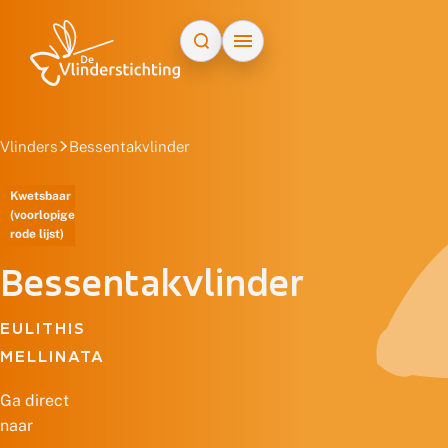
Doorgaan naar inhoud
Vlinders
Bessentakvlinder
Kwetsbaar
(voorlopige
rode lijst)
Bessentakvlinder
EULITHIS
MELLINATA
Ga direct
naar