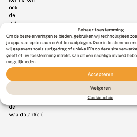
ook
de
tijd
Beheer toestemming
van
Om de beste ervaringen te bieden, gebruiken wij technologieën zoa
het
je apparaat op te slaan en/of te raadplegen. Door in te stemmen 
jaar
wij gegevens zoals surfgedrag of unieke ID's op deze site verwerk
waarin
geeft of uw toestemming intrekt, kan dit een nadelige invloed heb
de
mogelijkheden.
rupsen
Accepteren
voorkomen,
het
Weigeren
habitat
Cookiebeleid
en
de
waardplant(en).