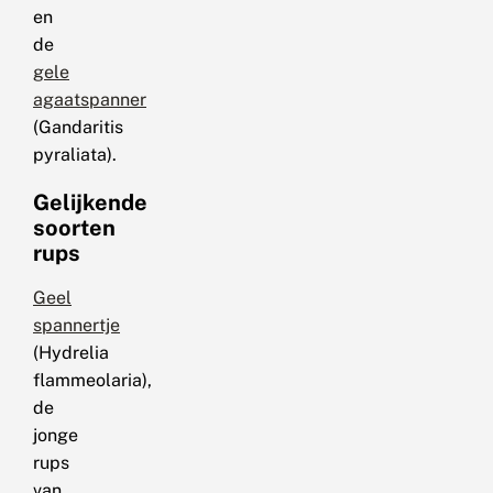
en
de
gele
agaatspanner
(Gandaritis
pyraliata).
Gelijkende
soorten
rups
Geel
spannertje
(Hydrelia
flammeolaria),
de
jonge
rups
van