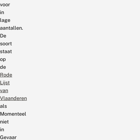
voor
in
lage
aantallen.
De
soort
staat
op
de
Rode
Lijst
van
Vlaanderen
als
Momenteel
niet
in
Gevaar