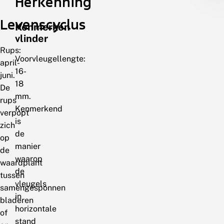
Herkenning
Levenscyclus
Kenmerken
vlinder
Rups:
Voorvleugellengte:
april-
16-
juni.
18
De
mm.
rups
Kenmerkend
verpopt
is
zich
de
op
manier
de
waarop
waardplant
de
tussen
vleugels
samengesponnen
in
bladeren
horizontale
of
stand