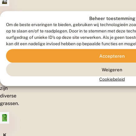
V
Beheer toestemming
o
Om de beste ervaringen te bieden, gebruiken wij technologieën zoa
c
op te slaan en/of te raadplegen. Door in te stemmen met deze tec
h
surfgedrag of unieke ID's op deze site verwerken. Als je geen toe
t
kan dit een nadelige invloed hebben op bepaalde functies en moge
i
g
Waardplanten
e
Accepteren
l
o
Weigeren
o
De
f
Cookiebeleid
waardplanten
b
zijn
o
s
diverse
s
grassen.
e
n
K