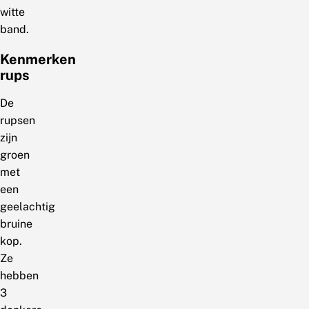
witte
band.
Kenmerken
rups
De
rupsen
zijn
groen
met
een
geelachtig
bruine
kop.
Ze
hebben
3