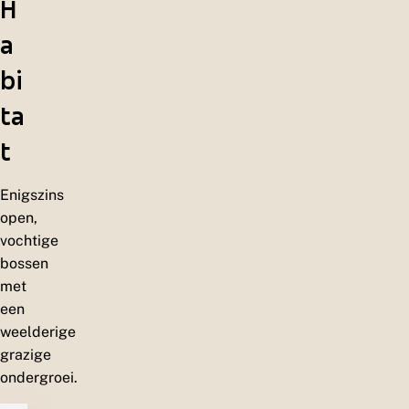
H
a
bi
ta
t
Enigszins
open,
vochtige
bossen
met
een
weelderige
grazige
ondergroei.