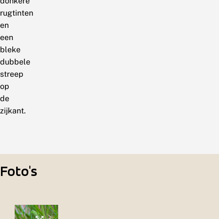
donkere
rugtinten
en
een
bleke
dubbele
streep
op
de
zijkant.
Foto's