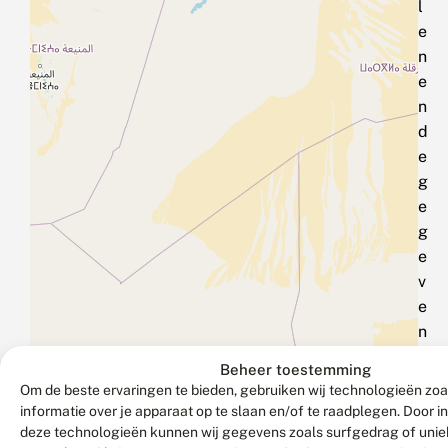
l
e
n
e
n
d
e
g
e
g
e
v
e
n
s
Beheer toestemming
i
Om de beste ervaringen te bieden, gebruiken wij technologieën zo
n
informatie over je apparaat op te slaan en/of te raadplegen. Door 
v
deze technologieën kunnen wij gegevens zoals surfgedrag of uniek