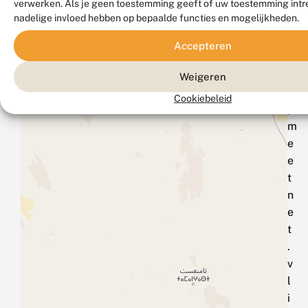
verwerken. Als je geen toestemming geeft of uw toestemming intre
o
nadelige invloed hebben op bepaalde functies en mogelijkheden.
e
r
Accepteren
e
n
Weigeren
o
Cookiebeleid
p
m
e
e
t
n
e
t
.
v
l
i