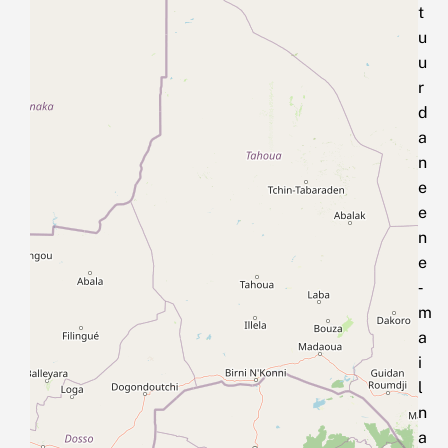
t
u
u
r
d
a
n
e
e
n
e
‑
m
a
i
l
n
a