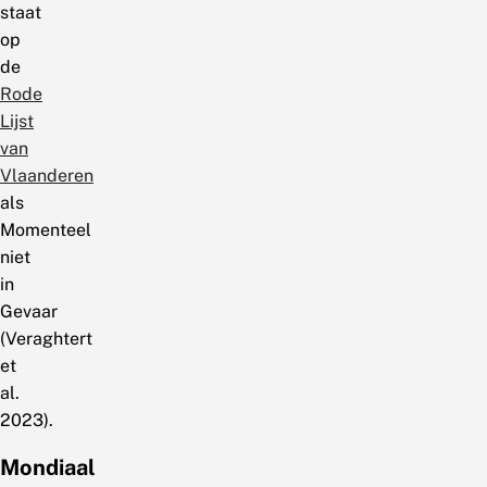
staat
op
de
Rode
Lijst
van
Vlaanderen
als
Momenteel
niet
in
Gevaar
(Veraghtert
et
al.
2023).
Mondiaal