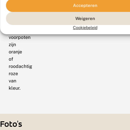
en
Accepteren
de
antennen,
Weigeren
palpen
Cookiebeleid
en
voorpoten
zijn
oranje
of
roodachtig
roze
van
kleur.
Foto's