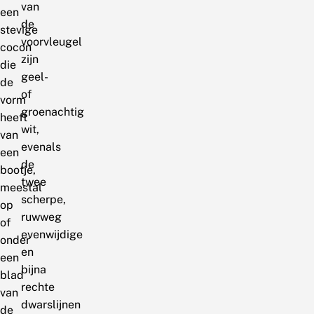
van
een
de
stevige
voorvleugel
cocon
zijn
die
geel-
de
of
vorm
groenachtig
heeft
wit,
van
evenals
een
de
bootje,
twee
meestal
scherpe,
op
ruwweg
of
evenwijdige
onder
en
een
bijna
blad
rechte
van
dwarslijnen
de