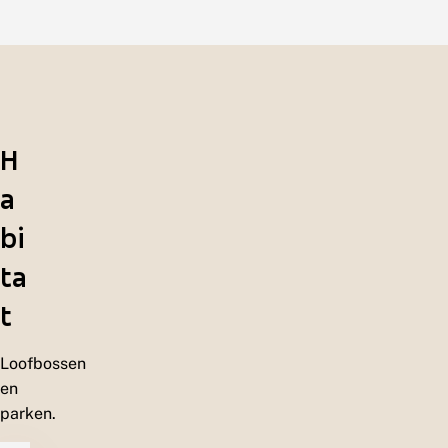
H
a
bi
ta
t
Loofbossen
en
parken.