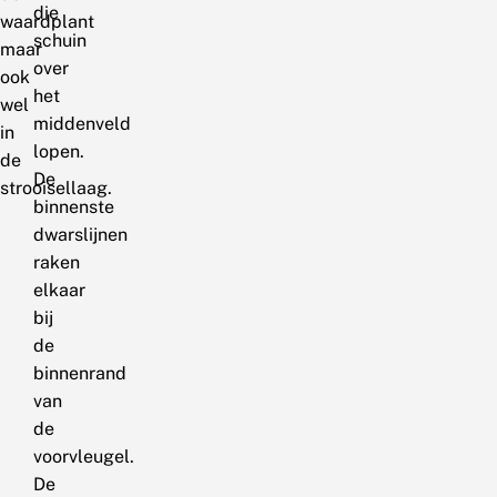
die
waardplant
schuin
maar
over
ook
het
wel
middenveld
in
lopen.
de
De
strooisellaag.
binnenste
dwarslijnen
raken
elkaar
bij
de
binnenrand
van
de
voorvleugel.
De