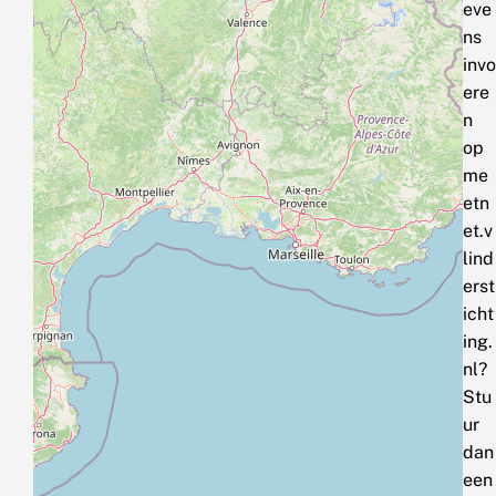
eve
ns
invo
ere
n
op
me
etn
et.v
lind
erst
icht
ing.
nl?
Stu
ur
dan
een