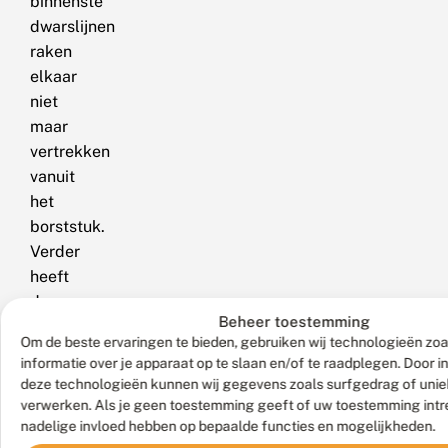
binnenste
dwarslijnen
raken
elkaar
niet
maar
vertrekken
vanuit
het
borststuk.
Verder
heeft
deze
Beheer toestemming
soort
Om de beste ervaringen te bieden, gebruiken wij technologieën zo
een
informatie over je apparaat op te slaan en/of te raadplegen. Door 
spitser
deze technologieën kunnen wij gegevens zoals surfgedrag of uniek
toelopende
verwerken. Als je geen toestemming geeft of uw toestemming intre
voorvleugel
nadelige invloed hebben op bepaalde functies en mogelijkheden.