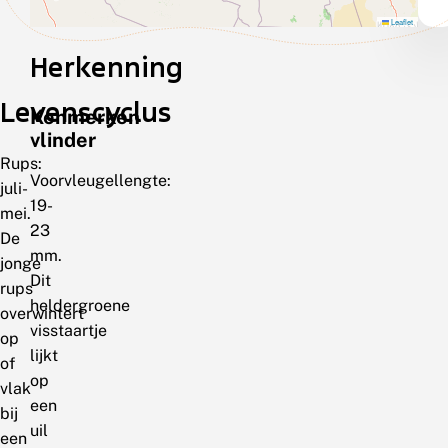
Leaflet
Herkenning
Levenscyclus
Kenmerken
vlinder
Rups:
Voorvleugellengte:
juli-
19-
mei.
23
De
mm.
jonge
Dit
rups
heldergroene
overwintert
visstaartje
op
lijkt
of
op
vlak
een
bij
uil
een