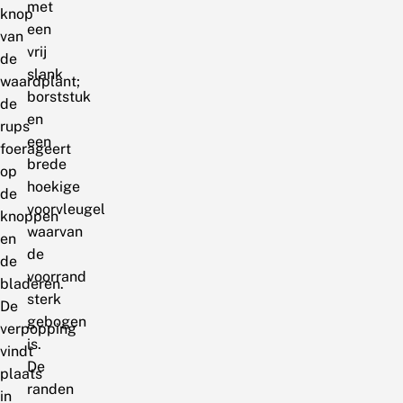
met
knop
een
van
vrij
de
slank
waardplant;
borststuk
de
en
rups
een
foerageert
brede
op
hoekige
de
voorvleugel
knoppen
waarvan
en
de
de
voorrand
bladeren.
sterk
De
gebogen
verpopping
is.
vindt
De
plaats
randen
in