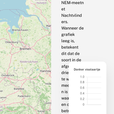
NEM‑meetn
et
Nachtvlind
ers.
Wanneer de
grafiek
leeg is,
betekent
dit dat de
soort in de
afgelopen
Donker visstaartje
drie jaar op
te weinig
meetpunte
n is
waargenom
en om een
betrouwbar