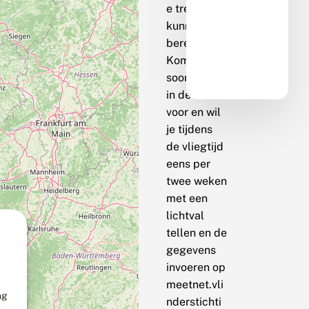
e trend te
kunnen
berekenen.
Komt de
soort bij jou
in de buurt
voor en wil
je tijdens
de vliegtijd
eens per
twee weken
met een
lichtval
tellen en de
gegevens
invoeren op
meetnet.vli
ng
nderstichti