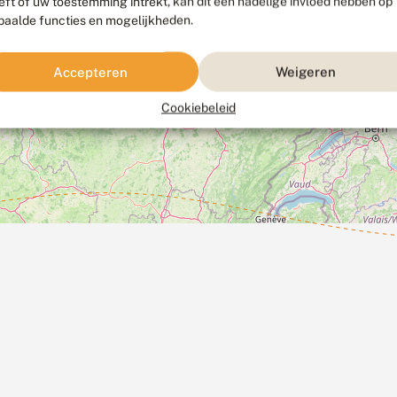
eft of uw toestemming intrekt, kan dit een nadelige invloed hebben op
paalde functies en mogelijkheden.
Accepteren
Weigeren
Cookiebeleid