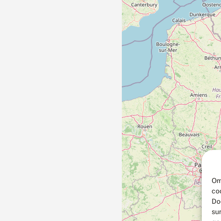
Om
co
Do
su