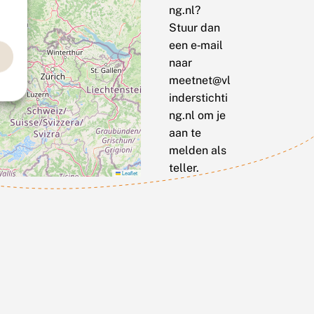
ng.nl?
Stuur dan
een e‑mail
naar
meetnet@vl
inderstichti
ng.nl om je
aan te
melden als
teller.
Leaflet