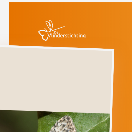
Doorgaan naar inhoud
Vlinders
Donker
visstaartje
Ernstig bedreigd
(voorlopige rode
lijst)
Donker
visstaartje