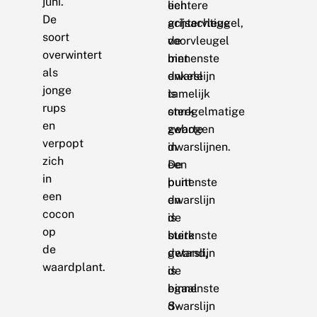
juni.
een
lichtere
De
grijsachtige
achtervleugel,
soort
voorvleugel
de
overwintert
met
binnenste
als
enkele
dwarslijn
jonge
tamelijk
is
rups
onregelmatige
sterk
en
zwarte
gebogen
verpopt
dwarslijnen.
in
zich
De
een
in
buitenste
punt
een
dwarslijn
en
cocon
is
de
op
sterk
buitenste
de
getand,
dwarslijn
waardplant.
de
is
binnenste
egaal
dwarslijn
S-