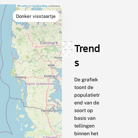
Leaflet
|
©
OpenStreetMap
contributors
Donker visstaartje
Trend
s
De grafiek
toont de
populatietr
end van de
soort op
basis van
tellingen
binnen het