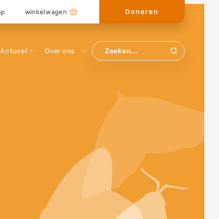
Doneren
op
winkelwagen
Actueel
Over ons