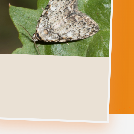
MEGANOLA
STRIGULA
Ga direct naar
Verspreiding
Levenscyclus
Herkenning
Foto's
Habitat &
Waardplanten