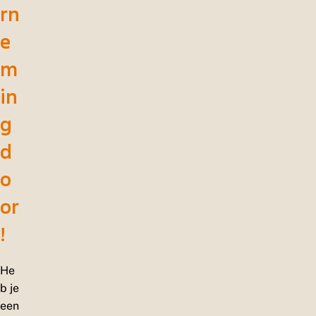
rn
e
m
in
g
d
o
or
!
He
b je
een