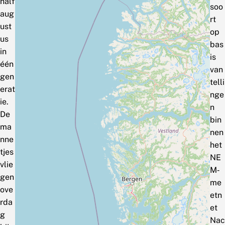
half
soo
aug
rt
ust
op
us
bas
in
is
één
van
gen
telli
erat
nge
ie.
n
De
bin
ma
nen
nne
het
tjes
NE
vlie
M‑
gen
me
ove
etn
rda
et
g
Nac