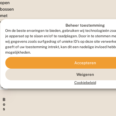
open
bossen
met
voldoende
Beheer toestemming
beschaduwde
Om de beste ervaringen te bieden, gebruiken wij technologieën zoa
plekjes
je apparaat op te slaan en/of te raadplegen. Door in te stemmen 
en
wij gegevens zoals surfgedrag of unieke ID's op deze site verwerk
geeft of uw toestemming intrekt, kan dit een nadelige invloed heb
bosranden.
mogelijkheden.
Accepteren
B
o
Weigeren
s
Cookiebeleid
r
a
n
d
B
e
o
n
s
s