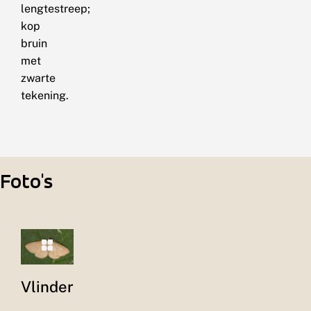
lengtestreep;
kop
bruin
met
zwarte
tekening.
Foto's
Vlinder