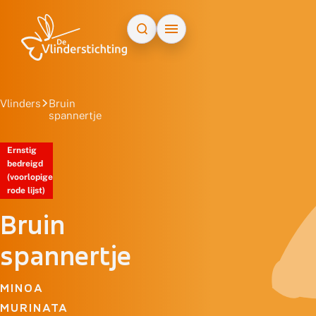
Doorgaan naar inhoud
Vlinders
Bruin
spannertje
Ernstig
bedreigd
(voorlopige
rode lijst)
Bruin
spannertje
MINOA
MURINATA