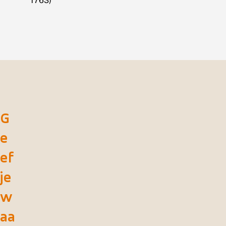
1763)
G
e
ef
je
w
aa