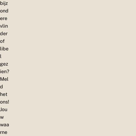
bijz
ond
ere
vlin
der
of
libe
l
gez
ien?
Mel
d
het
ons!
Jou
w
waa
rne