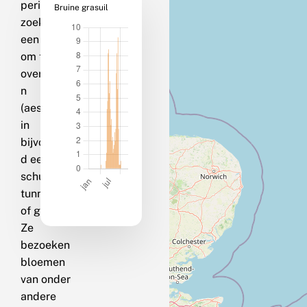
periode en
Bruine grasuil
zoeken dan
een plek
om te
overzomere
n
(aestivatie)
in
bijvoorbeel
d een
schuur,
tunnel, grot
of groeve.
Ze
bezoeken
bloemen
van onder
andere