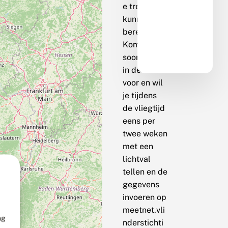
e trend te
kunnen
berekenen.
Komt de
soort bij jou
in de buurt
voor en wil
je tijdens
de vliegtijd
eens per
twee weken
met een
lichtval
tellen en de
gegevens
invoeren op
meetnet.vli
ng
nderstichti