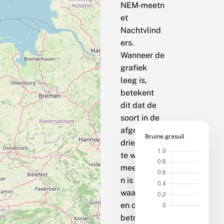
NEM‑meetn
et
Nachtvlind
ers.
Wanneer de
grafiek
leeg is,
betekent
dit dat de
soort in de
afgelopen
Bruine grasuil
drie jaar op
te weinig
meetpunte
n is
waargenom
en om een
betrouwbar