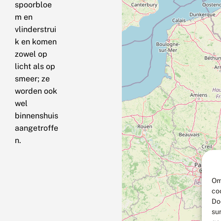
spoorbloe
m en
vlinderstrui
k en komen
zowel op
licht als op
smeer; ze
worden ook
wel
binnenshuis
aangetroffe
n.
Om
co
Do
su