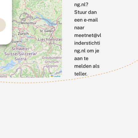
ng.nl?
Stuur dan
een e‑mail
naar
meetnet@vl
inderstichti
ng.nl om je
aan te
melden als
teller.
Leaflet