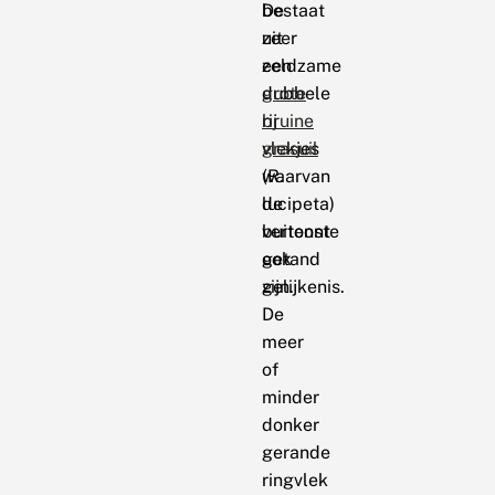
bestaat
De
uit
zeer
een
zeldzame
dubbele
grote
rij
bruine
vlekjes
grasuil
waarvan
(R.
de
lucipeta)
buitenste
vertoont
getand
ook
zijn.
gelijkenis.
De
meer
of
minder
donker
gerande
ringvlek