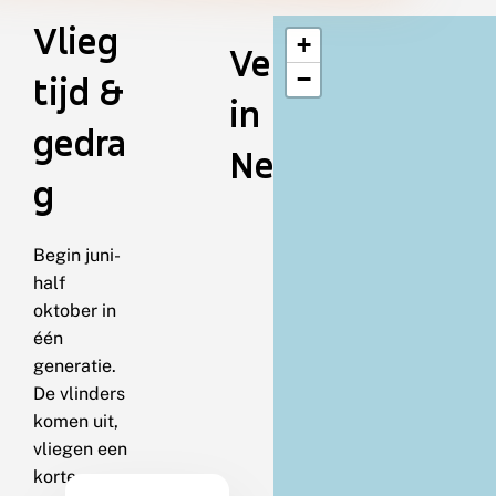
Vlieg
+
Verspreiding
−
tijd &
in
gedra
Nederland
g
Begin juni-
half
oktober in
één
generatie.
De vlinders
komen uit,
vliegen een
korte