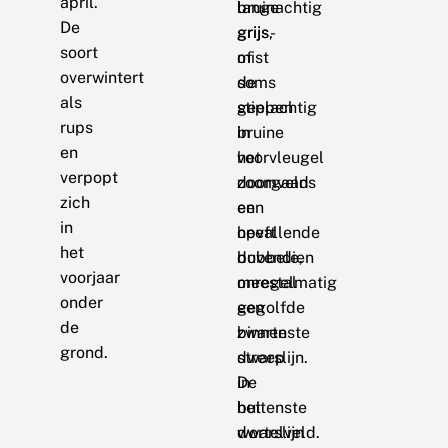
april.
lange
bruinachtig
De
grijs-
grijs,
soort
of
mist
overwintert
soms
de
als
geelachtig
stippen
rups
bruine
in
en
voorvleugel
het
verpopt
doorgaans
zoomveld
zich
een
en
in
opvallende
heeft
het
dubbele,
bovendien
voorjaar
onregelmatig
meestal
onder
gegolfde
een
de
binnenste
zwarte
grond.
dwarslijn.
streep
De
in
buitenste
het
dwarslijn
wortelveld.