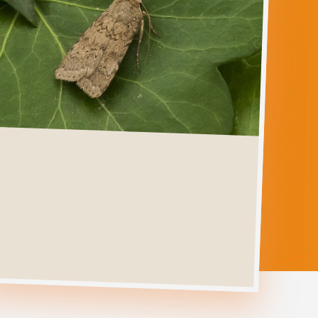
RHYACIA
SIMULANS
Ga direct naar
Verspreiding
Levenscyclus
Herkenning
Foto's
Habitat &
Waardplanten