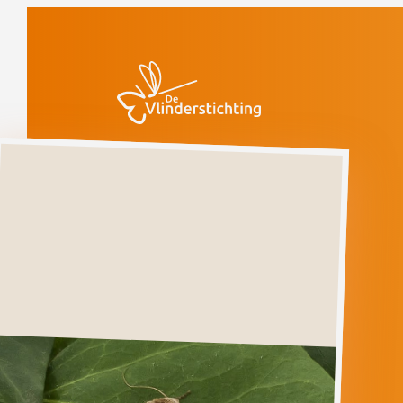
Doorgaan naar inhoud
Vlinders
Bruine
grasuil
Kwetsbaar
(voorlopige rode
lijst)
Bruine
grasuil