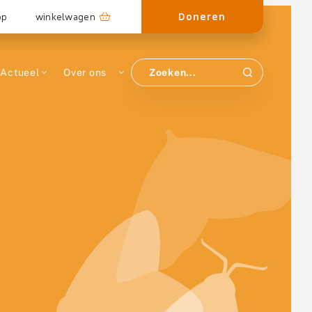
Doneren
op
winkelwagen
Actueel
Over ons