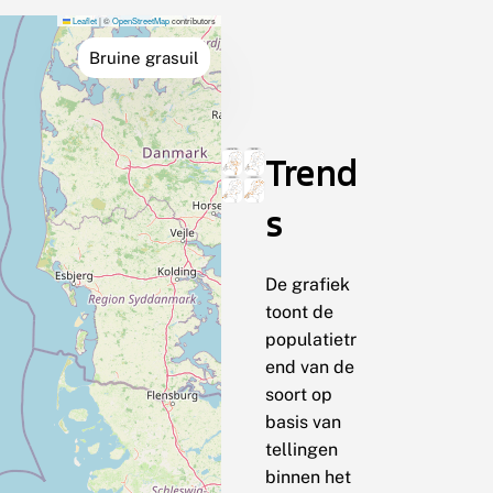
Leaflet
|
©
OpenStreetMap
contributors
Bruine grasuil
Trend
s
De grafiek
toont de
populatietr
end van de
soort op
basis van
tellingen
binnen het