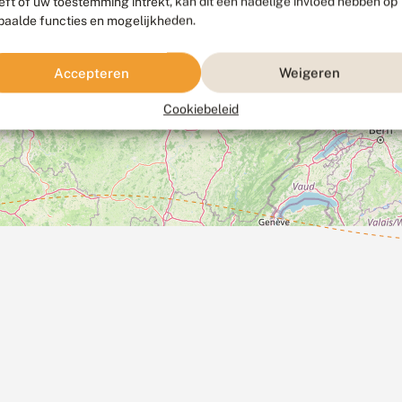
eft of uw toestemming intrekt, kan dit een nadelige invloed hebben op
paalde functies en mogelijkheden.
Accepteren
Weigeren
Cookiebeleid