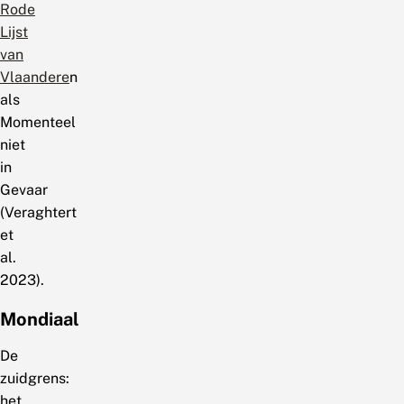
Rode
Lijst
van
Vlaandere
n
als
Momenteel
niet
in
Gevaar
(Veraghtert
et
al.
2023).
Mondiaal
De
zuidgrens:
het