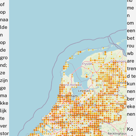
no
of
me
op
n
naa
om
lde
een
n
bet
op
rou
de
wb
gro
are
nd;
tren
ze
d te
zijn
kun
ge
nen
ma
ber
kke
eke
lijk
nen
te
.
ver
Ko
stor