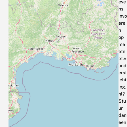
eve
ns
invo
ere
n
op
me
etn
et.v
lind
erst
icht
ing.
nl?
Stu
ur
dan
een