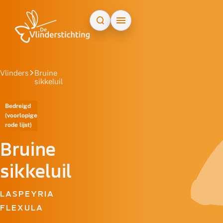
Doorgaan naar inhoud
Vlinders
Bruine
sikkeluil
Bedreigd
(voorlopige
rode lijst)
Bruine
sikkeluil
LASPEYRIA
FLEXULA