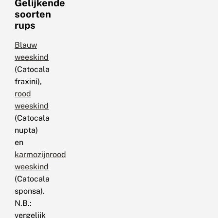
Gelijkende
soorten
rups
Blauw
weeskind
(Catocala
fraxini),
rood
weeskind
(Catocala
nupta)
en
karmozijnrood
weeskind
(Catocala
sponsa).
N.B.:
vergelijk