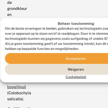
de
grondkleur
en
de
Beheer toestemming
achtervleugel
Om de beste ervaringen te bieden, gebruiken wij technologieën zoa
is
over je apparaat op te slaan en/of te raadplegen. Door in te stem
lichter
technologieën kunnen wij gegevens zoals surfgedrag of unieke ID'
Als je geen toestemming geeft of uw toestemming intrekt, kan dit 
en
hebben op bepaalde functies en mogelijkheden.
heeft
geen
Accepteren
dwarslijn.
Zie
Weigeren
ook
Cookiebeleid
de
booglijnuil
(Colobochyla
salicalis).