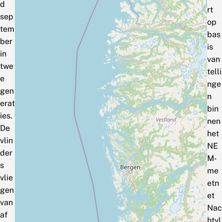
d
rt
sep
op
tem
bas
ber
is
in
van
twe
telli
e
nge
gen
n
erat
bin
ies.
nen
De
het
vlin
NE
der
M‑
s
me
vlie
etn
gen
et
van
Nac
af
htvl