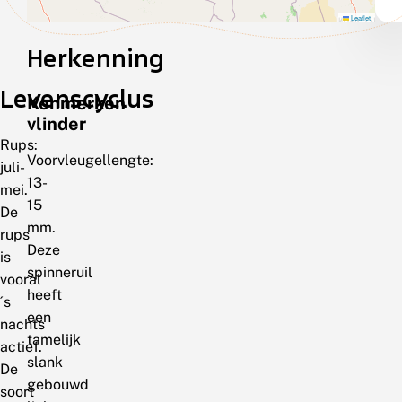
Leaflet
Herkenning
Levenscyclus
Kenmerken
vlinder
Rups:
Voorvleugellengte:
juli-
13-
mei.
15
De
mm.
rups
Deze
is
spinneruil
vooral
heeft
´s
een
nachts
tamelijk
actief.
slank
De
gebouwd
soort