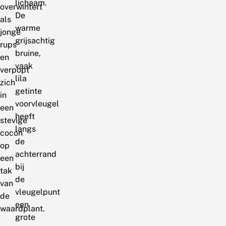
lichaam.
overwintert
De
als
warme
jonge
grijsachtig
rups
bruine,
en
vaak
verpopt
lila
zich
getinte
in
voorvleugel
een
heeft
stevige
langs
cocon
de
op
achterrand
een
bij
tak
de
van
vleugelpunt
de
een
waardplant.
grote