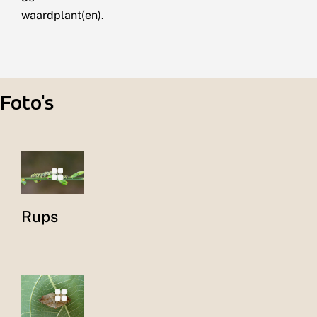
waardplant(en).
Foto's
Rups